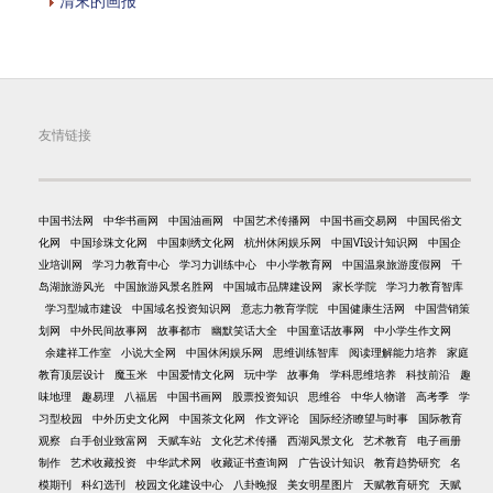
清末的画报
友情链接
中国书法网
中华书画网
中国油画网
中国艺术传播网
中国书画交易网
中国民俗文
化网
中国珍珠文化网
中国刺绣文化网
杭州休闲娱乐网
中国VI设计知识网
中国企
业培训网
学习力教育中心
学习力训练中心
中小学教育网
中国温泉旅游度假网
千
岛湖旅游风光
中国旅游风景名胜网
中国城市品牌建设网
家长学院
学习力教育智库
学习型城市建设
中国域名投资知识网
意志力教育学院
中国健康生活网
中国营销策
划网
中外民间故事网
故事都市
幽默笑话大全
中国童话故事网
中小学生作文网
余建祥工作室
小说大全网
中国休闲娱乐网
思维训练智库
阅读理解能力培养
家庭
教育顶层设计
魔玉米
中国爱情文化网
玩中学
故事角
学科思维培养
科技前沿
趣
味地理
趣易理
八福居
中国书画网
股票投资知识
思维谷
中华人物谱
高考季
学
习型校园
中外历史文化网
中国茶文化网
作文评论
国际经济瞭望与时事
国际教育
观察
白手创业致富网
天赋车站
文化艺术传播
西湖风景文化
艺术教育
电子画册
制作
艺术收藏投资
中华武术网
收藏证书查询网
广告设计知识
教育趋势研究
名
模期刊
科幻选刊
校园文化建设中心
八卦晚报
美女明星图片
天赋教育研究
天赋