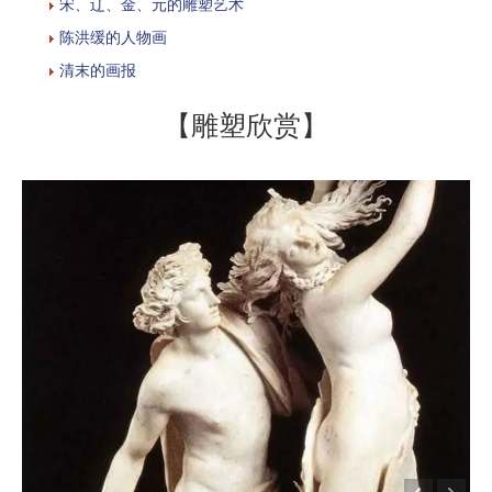
宋、辽、金、元的雕塑艺术
陈洪缓的人物画
清末的画报
【雕塑欣赏】