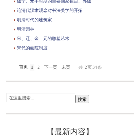
熙宁、元丰时期的重要画家崔白、郭熙
论清代汉隶观念对书法美学的开拓
明清时代的建筑家
明清园林
宋、辽、金、元的雕塑艺术
宋代的画院制度
首页
1
2
下一页
末页
共
2
页
34
条
【最新内容】