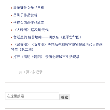
潘振镛仕女作品赏析
吕凤子作品赏析
傅抱石国画作品欣赏
《人骑图》赵孟頫·元代
宫廷里的 解暑地摊——明佚名《夏季货郎图》
《采薇图》《听琴图》等精品亮相故宫博物院藏历代人物画
特展（第二期）
打开《清明上河图》 亲历北宋城市生活现场
共
1
页
7
条记录