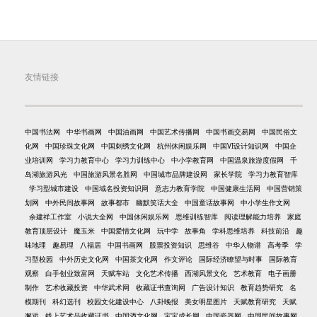
友情链接
中国书法网
中华书画网
中国油画网
中国艺术传播网
中国书画交易网
中国民俗文
化网
中国珍珠文化网
中国刺绣文化网
杭州休闲娱乐网
中国VI设计知识网
中国企
业培训网
学习力教育中心
学习力训练中心
中小学教育网
中国温泉旅游度假网
千
岛湖旅游风光
中国旅游风景名胜网
中国城市品牌建设网
家长学院
学习力教育智库
学习型城市建设
中国域名投资知识网
意志力教育学院
中国健康生活网
中国营销策
划网
中外民间故事网
故事都市
幽默笑话大全
中国童话故事网
中小学生作文网
余建祥工作室
小说大全网
中国休闲娱乐网
思维训练智库
阅读理解能力培养
家庭
教育顶层设计
魔玉米
中国爱情文化网
玩中学
故事角
学科思维培养
科技前沿
趣
味地理
趣易理
八福居
中国书画网
股票投资知识
思维谷
中华人物谱
高考季
学
习型校园
中外历史文化网
中国茶文化网
作文评论
国际经济瞭望与时事
国际教育
观察
白手创业致富网
天赋车站
文化艺术传播
西湖风景文化
艺术教育
电子画册
制作
艺术收藏投资
中华武术网
收藏证书查询网
广告设计知识
教育趋势研究
名
模期刊
科幻选刊
校园文化建设中心
八卦晚报
美女明星图片
天赋教育研究
天赋
邂逅
线上艺术品收藏证书
中国酒文化网
宝宝成长网
中国瓷器网
中国民间故事网