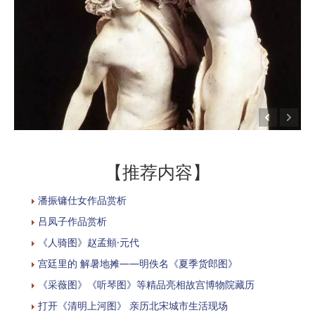
【推荐内容】
潘振镛仕女作品赏析
吕凤子作品赏析
《人骑图》赵孟頫·元代
宫廷里的 解暑地摊——明佚名《夏季货郎图》
《采薇图》《听琴图》等精品亮相故宫博物院藏历
打开《清明上河图》 亲历北宋城市生活现场