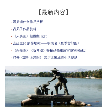
【最新内容】
潘振镛仕女作品赏析
吕凤子作品赏析
《人骑图》赵孟頫·元代
宫廷里的 解暑地摊——明佚名《夏季货郎图》
《采薇图》《听琴图》等精品亮相故宫博物院藏历
打开《清明上河图》 亲历北宋城市生活现场