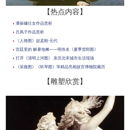
【热点内容】
潘振镛仕女作品赏析
吕凤子作品赏析
《人骑图》赵孟頫·元代
宫廷里的 解暑地摊——明佚名《夏季货郎图》
打开《清明上河图》 亲历北宋城市生活现场
《采薇图》《听琴图》等精品亮相故宫博物院藏历
【雕塑欣赏】