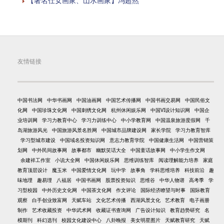
【著名仕女画家、山水画家】冯超然
友情链接
中国书法网
中华书画网
中国油画网
中国艺术传播网
中国书画交易网
中国民俗文
化网
中国珍珠文化网
中国刺绣文化网
杭州休闲娱乐网
中国VI设计知识网
中国企
业培训网
学习力教育中心
学习力训练中心
中小学教育网
中国温泉旅游度假网
千
岛湖旅游风光
中国旅游风景名胜网
中国城市品牌建设网
家长学院
学习力教育智库
学习型城市建设
中国域名投资知识网
意志力教育学院
中国健康生活网
中国营销策
划网
中外民间故事网
故事都市
幽默笑话大全
中国童话故事网
中小学生作文网
余建祥工作室
小说大全网
中国休闲娱乐网
思维训练智库
阅读理解能力培养
家庭
教育顶层设计
魔玉米
中国爱情文化网
玩中学
故事角
学科思维培养
科技前沿
趣
味地理
趣易理
八福居
中国书画网
股票投资知识
思维谷
中华人物谱
高考季
学
习型校园
中外历史文化网
中国茶文化网
作文评论
国际经济瞭望与时事
国际教育
观察
白手创业致富网
天赋车站
文化艺术传播
西湖风景文化
艺术教育
电子画册
制作
艺术收藏投资
中华武术网
收藏证书查询网
广告设计知识
教育趋势研究
名
模期刊
科幻选刊
校园文化建设中心
八卦晚报
美女明星图片
天赋教育研究
天赋