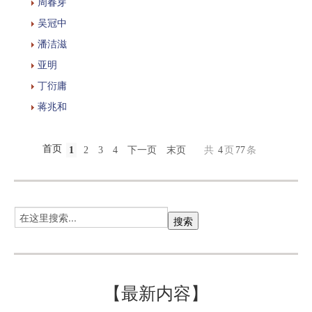
周春芽
吴冠中
潘洁滋
亚明
丁衍庸
蒋兆和
首页
1
2
3
4
下一页
末页
共
4
页
77
条
【最新内容】