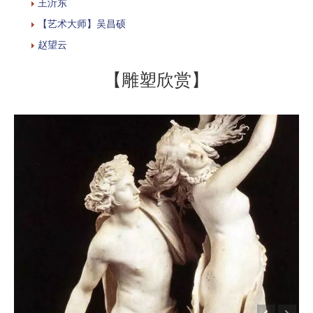
王沂东
【艺术大师】吴昌硕
赵望云
【雕塑欣赏】