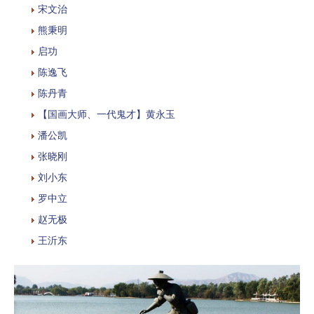
宋文治
熊秉明
启功
陈逸飞
陈丹青
【国画大师、一代鬼才】黄永玉
潘公凯
张晓刚
刘小东
罗中立
赵无极
王沂东