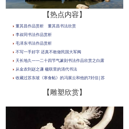
【热点内容】
董其昌作品赏析 董其昌书法欣赏
李叔同书法作品赏析
毛泽东书法作品赏析
不写一手好字 还真不敢做民国大军阀
天长地久——二十四节气篆刻书法作品欣赏之白露
从金农到赵之谦 楹联里的清代书法
收藏过苏东坡《寒食帖》的冯展云和他的7封信|苏
【雕塑欣赏】