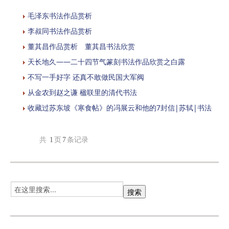
毛泽东书法作品赏析
李叔同书法作品赏析
董其昌作品赏析 董其昌书法欣赏
天长地久——二十四节气篆刻书法作品欣赏之白露
不写一手好字 还真不敢做民国大军阀
从金农到赵之谦 楹联里的清代书法
收藏过苏东坡《寒食帖》的冯展云和他的7封信|苏轼|书法
共
1
页
7
条记录