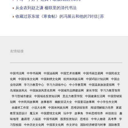
从金农到赵之谦 楹联里的清代书法
收藏过苏东坡《寒食帖》的冯展云和他的7封信|苏
友情链接
中国书法网
中华书画网
中国油画网
中国艺术传播网
中国书画交易网
中国民俗文
化网
中国珍珠文化网
中国刺绣文化网
杭州休闲娱乐网
中国VI设计知识网
中国企
业培训网
学习力教育中心
学习力训练中心
中小学教育网
中国温泉旅游度假网
千
岛湖旅游风光
中国旅游风景名胜网
中国城市品牌建设网
家长学院
学习力教育智库
学习型城市建设
中国域名投资知识网
意志力教育学院
中国健康生活网
中国营销策
划网
中外民间故事网
故事都市
幽默笑话大全
中国童话故事网
中小学生作文网
余建祥工作室
小说大全网
中国休闲娱乐网
思维训练智库
阅读理解能力培养
家庭
教育顶层设计
魔玉米
中国爱情文化网
玩中学
故事角
学科思维培养
科技前沿
趣
味地理
趣易理
八福居
中国书画网
股票投资知识
思维谷
中华人物谱
高考季
学
习型校园
中外历史文化网
中国茶文化网
作文评论
国际经济瞭望与时事
国际教育