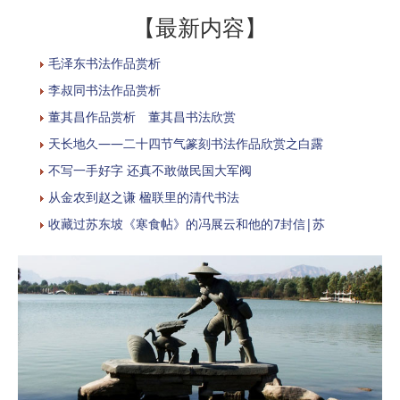
【最新内容】
毛泽东书法作品赏析
李叔同书法作品赏析
董其昌作品赏析 董其昌书法欣赏
天长地久——二十四节气篆刻书法作品欣赏之白露
不写一手好字 还真不敢做民国大军阀
从金农到赵之谦 楹联里的清代书法
收藏过苏东坡《寒食帖》的冯展云和他的7封信|苏