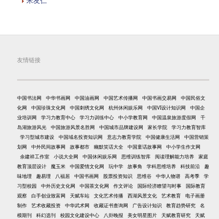
米友仁
友情链接
中国书法网
中华书画网
中国油画网
中国艺术传播网
中国书画交易网
中国民俗文
化网
中国珍珠文化网
中国刺绣文化网
杭州休闲娱乐网
中国VI设计知识网
中国企
业培训网
学习力教育中心
学习力训练中心
中小学教育网
中国温泉旅游度假网
千
岛湖旅游风光
中国旅游风景名胜网
中国城市品牌建设网
家长学院
学习力教育智库
学习型城市建设
中国域名投资知识网
意志力教育学院
中国健康生活网
中国营销策
划网
中外民间故事网
故事都市
幽默笑话大全
中国童话故事网
中小学生作文网
余建祥工作室
小说大全网
中国休闲娱乐网
思维训练智库
阅读理解能力培养
家庭
教育顶层设计
魔玉米
中国爱情文化网
玩中学
故事角
学科思维培养
科技前沿
趣
味地理
趣易理
八福居
中国书画网
股票投资知识
思维谷
中华人物谱
高考季
学
习型校园
中外历史文化网
中国茶文化网
作文评论
国际经济瞭望与时事
国际教育
观察
白手创业致富网
天赋车站
文化艺术传播
西湖风景文化
艺术教育
电子画册
制作
艺术收藏投资
中华武术网
收藏证书查询网
广告设计知识
教育趋势研究
名
模期刊
科幻选刊
校园文化建设中心
八卦晚报
美女明星图片
天赋教育研究
天赋