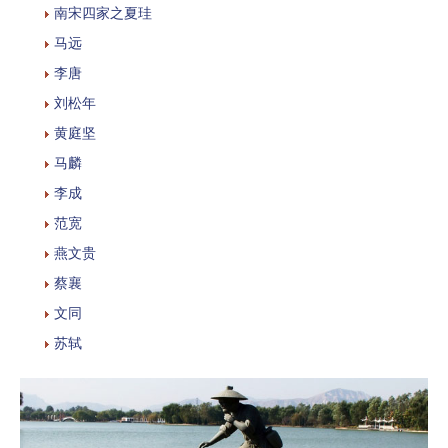
南宋四家之夏珪
马远
李唐
刘松年
黄庭坚
马麟
李成
范宽
燕文贵
蔡襄
文同
苏轼