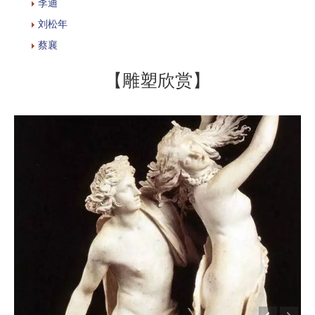
李迪
刘松年
蔡襄
【雕塑欣赏】