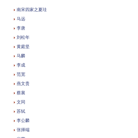
南宋四家之夏珪
马远
李唐
刘松年
黄庭坚
马麟
李成
范宽
燕文贵
蔡襄
文同
苏轼
李公麟
张择端