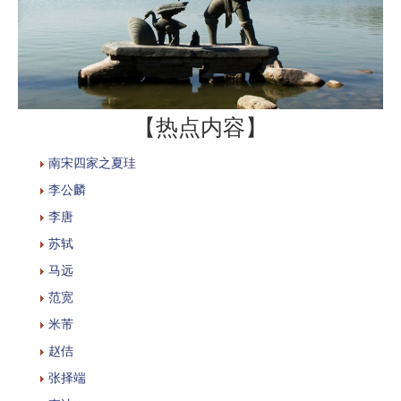
【热点内容】
南宋四家之夏珪
李公麟
李唐
苏轼
马远
范宽
米芾
赵佶
张择端