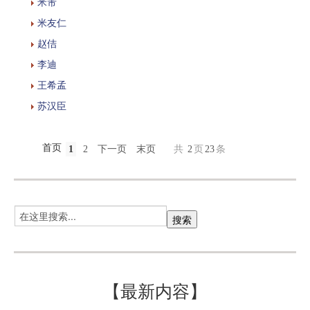
米芾
米友仁
赵佶
李迪
王希孟
苏汉臣
首页
1
2
下一页
末页
共
2
页
23
条
【最新内容】