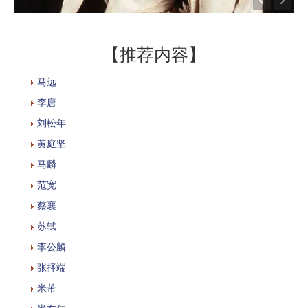
【推荐内容】
马远
李唐
刘松年
黄庭坚
马麟
范宽
蔡襄
苏轼
李公麟
张择端
米芾