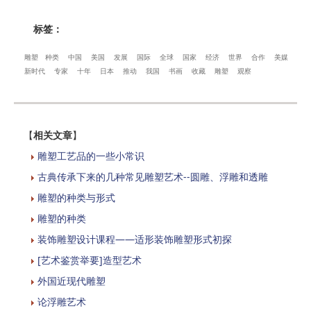
标签：
雕塑
种类
中国
美国
发展
国际
全球
国家
经济
世界
合作
美媒
新时代
专家
十年
日本
推动
我国
书画
收藏
雕塑
观察
【
相关文章
】
雕塑工艺品的一些小常识
古典传承下来的几种常见雕塑艺术--圆雕、浮雕和透雕
雕塑的种类与形式
雕塑的种类
装饰雕塑设计课程——适形装饰雕塑形式初探
[艺术鉴赏举要]造型艺术
外国近现代雕塑
论浮雕艺术