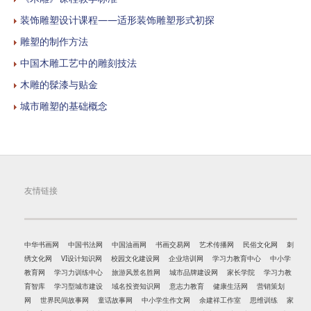
装饰雕塑设计课程——适形装饰雕塑形式初探
雕塑的制作方法
中国木雕工艺中的雕刻技法
木雕的髹漆与贴金
城市雕塑的基础概念
友情链接
中华书画网
中国书法网
中国油画网
书画交易网
艺术传播网
民俗文化网
刺
绣文化网
VI设计知识网
校园文化建设网
企业培训网
学习力教育中心
中小学
教育网
学习力训练中心
旅游风景名胜网
城市品牌建设网
家长学院
学习力教
育智库
学习型城市建设
域名投资知识网
意志力教育
健康生活网
营销策划
网
世界民间故事网
童话故事网
中小学生作文网
余建祥工作室
思维训练
家