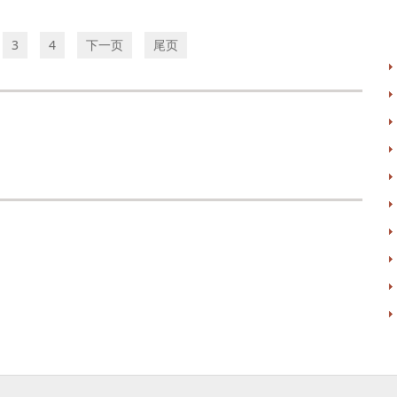
3
4
下一页
尾页