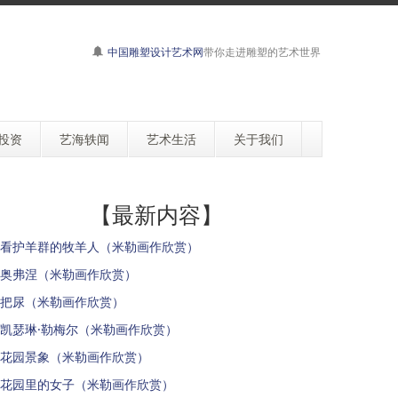
中国雕塑设计艺术网
带你走进雕塑的艺术世界
投资
艺海轶闻
艺术生活
关于我们
【最新内容】
看护羊群的牧羊人（米勒画作欣赏）
奥弗涅（米勒画作欣赏）
把尿（米勒画作欣赏）
凯瑟琳·勒梅尔（米勒画作欣赏）
花园景象（米勒画作欣赏）
花园里的女子（米勒画作欣赏）