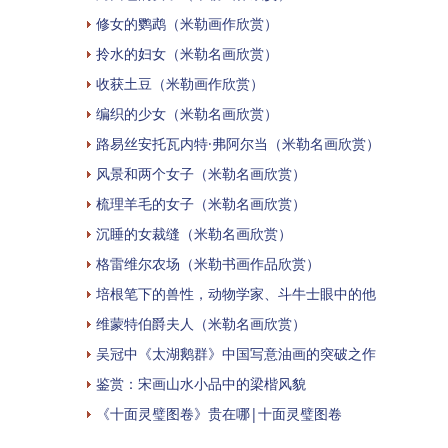
修女的鹦鹉（米勒画作欣赏）
拎水的妇女（米勒名画欣赏）
收获土豆（米勒画作欣赏）
编织的少女（米勒名画欣赏）
路易丝安托瓦内特·弗阿尔当（米勒名画欣赏）
风景和两个女子（米勒名画欣赏）
梳理羊毛的女子（米勒名画欣赏）
沉睡的女裁缝（米勒名画欣赏）
格雷维尔农场（米勒书画作品欣赏）
培根笔下的兽性，动物学家、斗牛士眼中的他
维蒙特伯爵夫人（米勒名画欣赏）
吴冠中《太湖鹅群》中国写意油画的突破之作
鉴赏：宋画山水小品中的梁楷风貌
《十面灵璧图卷》贵在哪|十面灵璧图卷