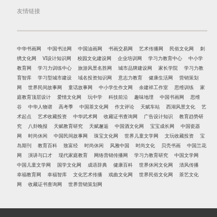
友情链接
中华书画网
中国书法网
中国油画网
书画交易网
艺术传播网
民俗文化网
刺
绣文化网
VI设计知识网
校园文化建设网
企业培训网
学习力教育中心
中小学
教育网
学习力训练中心
旅游风景名胜网
城市品牌建设网
家长学院
学习力教
育智库
学习型城市建设
域名投资知识网
意志力教育
健康生活网
营销策划
网
世界民间故事网
童话故事网
中小学生作文网
余建祥工作室
思维训练
家
庭教育顶层设计
爱情文化网
玩中学
科技前沿
趣味地理
中国书画网
思维
谷
中华人物谱
高考季
中国茶文化网
作文评论
天赋车站
西湖风景文化
艺
术起点
艺术收藏投资
中华武术网
收藏证书查询网
广告设计知识
教育趋势研
究
八卦晚报
天赋教育研究
天赋邂逅
中国酒文化网
宝宝成长网
中国瓷器
网
时尚休闲
中国民间故事网
珠宝文化网
世界儿童文学网
文玩收藏投资
宝
岛期刊
教育百科
致富经
时尚休闲
风雅中国
时尚文化
贝壳书画
中国兰花
网
演讲与口才
现代家庭教育
网络营销传播网
学习力教育研究
中国文学网
中国儿童文学网
国学文化网
成语辞典
健康百科
世界休闲文化网
清风传播
幸福教育网
幸福智库
文化艺术传播
戏曲文化网
世界民俗文化网
茶艺文化
网
收藏证书查询网
世界营销策划网