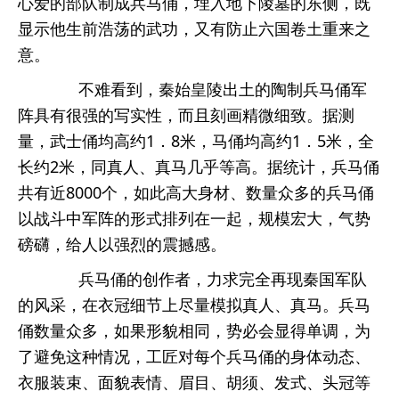
心爱的部队制成兵马俑，埋入地下陵墓的东侧，既
显示他生前浩荡的武功，又有防止六国卷土重来之
意。
不难看到，秦始皇陵出土的陶制兵马俑军
阵具有很强的写实性，而且刻画精微细致。据测
量，武士俑均高约1．8米，马俑均高约1．5米，全
长约2米，同真人、真马几乎等高。据统计，兵马俑
共有近8000个，如此高大身材、数量众多的兵马俑
以战斗中军阵的形式排列在一起，规模宏大，气势
磅礴，给人以强烈的震撼感。
兵马俑的创作者，力求完全再现秦国军队
的风采，在衣冠细节上尽量模拟真人、真马。兵马
俑数量众多，如果形貌相同，势必会显得单调，为
了避免这种情况，工匠对每个兵马俑的身体动态、
衣服装束、面貌表情、眉目、胡须、发式、头冠等