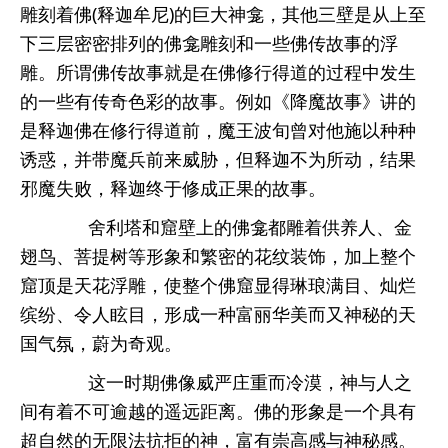
雕刻着佛(释迦牟尼)的巨大神龛，其他三壁是从上至
下三层密密排列的佛龛雕刻和一些佛传故事的浮
雕。所谓佛传故事就是在佛修行得道的过程中发生
的一些有传奇色彩的故事。例如《降魔故事》讲的
是释迦佛在修行得道前，魔王波旬曾对他施以种种
诱惑，并带魔兵前来威胁，但释迦不为所动，结果
邪魔失败，释迦终于修成正果的故事。
舍利塔和窟壁上的佛龛都雕着供养人、金
翅鸟、菩提树等形象和繁密的花纹装饰，加上整个
窟顶是天花浮雕，使整个佛窟显得琳琅满目、灿烂
缤纷、令人眩目，形成一种富丽华美而又神秘的天
国气氛，蔚为奇观。
这一时期佛像威严庄重而冷漠，神与人之
间有着不可逾越的遥远距离。佛的形象是一个具有
超自然的无限法抗拒的神，富有崇高感与神秘感。