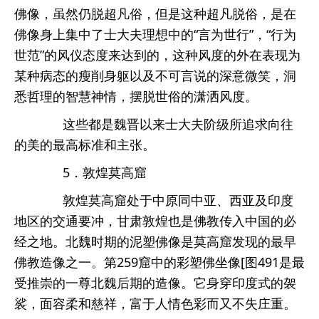
佛像，虽然仍脱超凡俗，但是这种超凡脱俗，是在
佛像身上集中了士大夫理想中的“言为世行”，“行为
世范”的风仪态度来达到的，这种风度的外在表现为
某种病态的瘦削身躯以及不可言说的深意微笑，洞
悉哲理的智慧神情，摆脱世俗的潇洒风度。
这些都是魏晋以来士大夫阶级所追求向往
的美的最高标准和主张。
5．敦煌莫高窟
敦煌莫高窟处于中原同中亚、西亚及印度
地区的交通要冲，甘肃敦煌也是佛教传入中国的必
经之地。北魏时期的泥塑佛像是莫高窟发现的最早
佛教造像之一。第259窟中的彩塑佛坐像[图491是最
受推崇的一尊北魏后期的造像。它身穿印度式的袈
裟，面容柔和慈祥，富于人情色彩而又不失庄重。