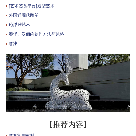
[艺术鉴赏举要]造型艺术
外国近现代雕塑
论浮雕艺术
秦俑、汉俑的创作方法与风格
雕漆
【推荐内容】
雕塑常用材料