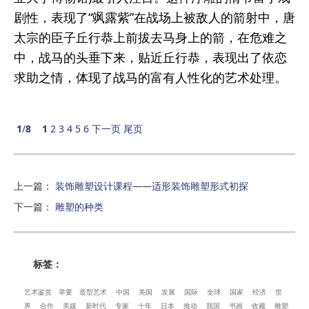
剧性，表现了“飒露紫”在战场上被敌人的箭射中，唐
太宗的臣子丘行恭上前拔去马身上的箭，在危难之
中，战马的头垂下来，贴近丘行恭，表现出了依恋
求助之情，体现了战马的富有人性化的艺术处理。
1
/
8
1
2
3
4
5
6
下一页
尾页
上一篇
：
装饰雕塑设计课程——适形装饰雕塑形式初探
下一篇
：
雕塑的种类
标签：
艺术鉴赏
举要
造型艺术
中国
美国
发展
国际
全球
国家
经济
世
界
合作
美媒
新时代
专家
十年
日本
推动
我国
书画
收藏
雕塑