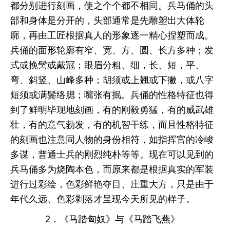
都分别进行刻画，使之个个都不相同。兵马俑的头
部和身体是分开的，头部通常是先雕塑出大体轮
廓，再由工匠根据真人的形象逐一精心捏塑而成。
兵俑的面形轮廓有窄、宽、方、圆、长方多种；发
式或挽髻或戴冠；眼眉分粗、细，长、短，平、
弯、斜竖、山峰多种；胡须或上翘或下撇，或八字
短须或满鬓络腮；嘴张有抿。兵俑的性格特征也得
到了鲜明毕现地刻画，有的刚毅勇猛，有的威武雄
壮，有的意气勃发，有的机智干练，而且性格特征
的刻画也注意同人物的身份相符，如指挥官的冷峻
多谋，普通士兵的刚烈纯朴等等。现在可以见到的
兵马俑多为烧陶本色，而原来都是根据真实的军装
进行过彩绘，色彩鲜艳夺目、庄重大方，只是由于
年代久远、色彩剥落才呈现今天所见的样子。
2．《马踏匈奴》与《马踏飞燕》