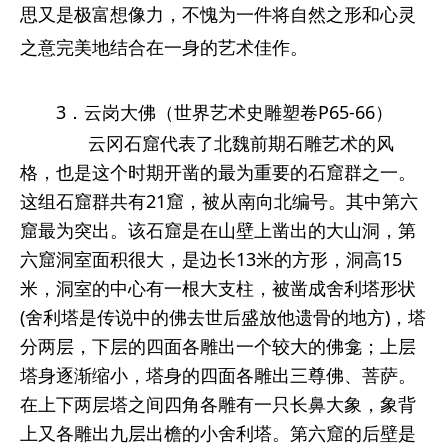
思又是极富想像力，不愧为一件将自然之形和心灵
之意完美地结合在一身的艺术佳作。
3．云岗大佛（世界艺术史雕塑卷P65-66）
云冈石窟代表了北魏前期石雕艺术的风
格，也是这个时期开凿的最为重要的石窟群之一。
这组石窟群共有21窟，被从南向北编号。其中第六
窟最为突出。该石窟是在山壁上凿出的大山洞，第
六窟洞室面积很大，是边长13米的方形，洞高15
米，洞室的中心有一根大支柱，被凿成舍利塔形状
(舍利塔是传说中的佛去世后盛放他遗骨的地方)，塔
分两层，下层的四面各雕出一个较大的佛龛；上层
塔身逐渐缩小，塔身的四面各雕出三尊佛、菩萨。
在上下两层塔之间四角各雕有一只长鼻大象，象背
上又各雕出九层出檐的小舍利塔。第六窟的后壁是