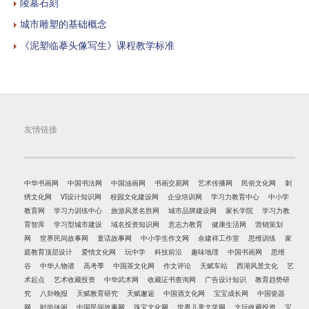
陵墓石刻
城市雕塑的基础概念
《泥塑临摹头像写生》课程教学标准
友情链接
中华书画网
中国书法网
中国油画网
书画交易网
艺术传播网
民俗文化网
刺
绣文化网
VI设计知识网
校园文化建设网
企业培训网
学习力教育中心
中小学
教育网
学习力训练中心
旅游风景名胜网
城市品牌建设网
家长学院
学习力教
育智库
学习型城市建设
域名投资知识网
意志力教育
健康生活网
营销策划
网
世界民间故事网
童话故事网
中小学生作文网
余建祥工作室
思维训练
家
庭教育顶层设计
爱情文化网
玩中学
科技前沿
趣味地理
中国书画网
思维
谷
中华人物谱
高考季
中国茶文化网
作文评论
天赋车站
西湖风景文化
艺
术起点
艺术收藏投资
中华武术网
收藏证书查询网
广告设计知识
教育趋势研
究
八卦晚报
天赋教育研究
天赋邂逅
中国酒文化网
宝宝成长网
中国瓷器
网
时尚休闲
中国民间故事网
珠宝文化网
世界儿童文学网
文玩收藏投资
宝