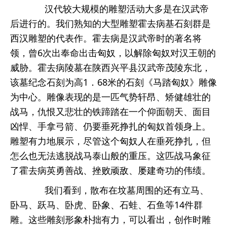
汉代较大规模的雕塑活动大多是在汉武帝
后进行的。我们熟知的大型雕塑霍去病基石刻群是
西汉雕塑的代表作。霍去病是汉武帝时的著名将
领，曾6次出奉命出击匈奴，以解除匈奴对汉王朝的
威胁。霍去病陵墓在陕西兴平县汉武帝茂陵东北，
该墓纪念石刻为高1．68米的石刻《马踏匈奴》雕像
为中心。雕像表现的是一匹气势轩昂、矫健雄壮的
战马，仇恨又悲壮的铁蹄踏在一个仰面朝天、面目
凶悍、手拿弓箭、仍要垂死挣扎的匈奴首领身上。
雕塑有力地展示，尽管这个匈奴人在垂死挣扎，但
怎么也无法逃脱战马泰山般的重压。这匹战马象征
了霍去病英勇善战、挫败顽敌、屡建奇功的伟绩。
我们看到，散布在坟墓周围的还有立马、
卧马、跃马、卧虎、卧象、石蛙、石鱼等14件群
雕。这些雕刻形象朴拙有力，可以看出，创作时雕