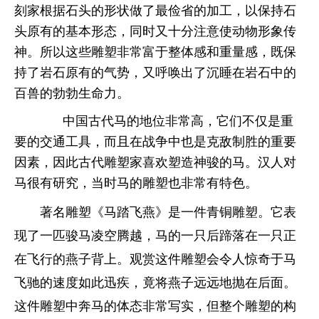
刻家根据石头的形状做了最俭省的加工，以保持石
头原有的基本形态，同时又十分注意使动物形象传
神。所以这些雕塑非常富于整体感和重量感，既保
持了岩石原有的气势，又呼唤出了沉睡在岩石中的
百兽的勃勃生命力。
中国古代马的地位非常高，它们不仅是重
要的交通工具，而且在战争中也是克敌制胜的重要
因素，因此古代雕塑家喜欢塑造神骏的马。汉人对
马很有研究，当时马的雕塑也非常有特色。
著名雕塑《马踏飞燕》是一件青铜雕塑。它表
现了一匹骏马凌空腾越，马的一只后蹄落在一只正
在飞行的燕子背上。观赏这件雕塑会令人惊奇于马
飞驰的速度如此迅疾，竟将燕子远远地抛在后面。
这件雕塑中奔马的体态非常写实，但整个雕塑的构