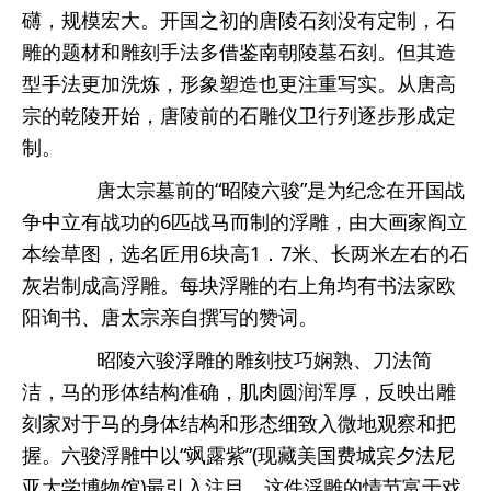
礴，规模宏大。开国之初的唐陵石刻没有定制，石
雕的题材和雕刻手法多借鉴南朝陵墓石刻。但其造
型手法更加洗炼，形象塑造也更注重写实。从唐高
宗的乾陵开始，唐陵前的石雕仪卫行列逐步形成定
制。
唐太宗墓前的“昭陵六骏”是为纪念在开国战
争中立有战功的6匹战马而制的浮雕，由大画家阎立
本绘草图，选名匠用6块高1．7米、长两米左右的石
灰岩制成高浮雕。每块浮雕的右上角均有书法家欧
阳询书、唐太宗亲自撰写的赞词。
昭陵六骏浮雕的雕刻技巧娴熟、刀法简
洁，马的形体结构准确，肌肉圆润浑厚，反映出雕
刻家对于马的身体结构和形态细致入微地观察和把
握。六骏浮雕中以“飒露紫”(现藏美国费城宾夕法尼
亚大学博物馆)最引入注目。这件浮雕的情节富于戏