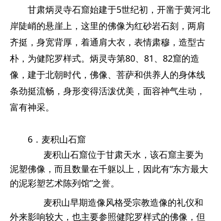
甘肃炳灵寺石窟始建于5世纪初，开凿于黄河北
岸陡峭的悬崖上，这里的佛像为红砂岩石刻，两肩
齐挺，身宽背厚，着通肩大衣，表情肃穆，造型古
朴，为健陀罗样式。炳灵寺第80、81、82窟的造
像，建于北朝时代，佛像、菩萨和供养人的身体线
条劲挺流畅，身形变得活泼优美，面容神气生动，
富有神采。
6．麦积山石窟
麦积山石窟位于甘肃天水，该石窟主要为
泥塑佛像，而且数量在千躯以上，因此有“东方最大
的泥彩塑艺术陈列馆”之誉。
麦积山早期造像风格受宗教造像的礼仪和
外来影响较大，也主要参照健陀罗样式的佛像，但