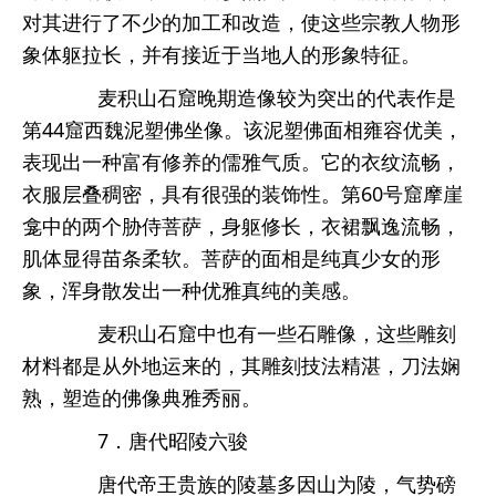
对其进行了不少的加工和改造，使这些宗教人物形
象体躯拉长，并有接近于当地人的形象特征。
麦积山石窟晚期造像较为突出的代表作是
第44窟西魏泥塑佛坐像。该泥塑佛面相雍容优美，
表现出一种富有修养的儒雅气质。它的衣纹流畅，
衣服层叠稠密，具有很强的装饰性。第60号窟摩崖
龛中的两个胁侍菩萨，身躯修长，衣裙飘逸流畅，
肌体显得苗条柔软。菩萨的面相是纯真少女的形
象，浑身散发出一种优雅真纯的美感。
麦积山石窟中也有一些石雕像，这些雕刻
材料都是从外地运来的，其雕刻技法精湛，刀法娴
熟，塑造的佛像典雅秀丽。
7．唐代昭陵六骏
唐代帝王贵族的陵墓多因山为陵，气势磅