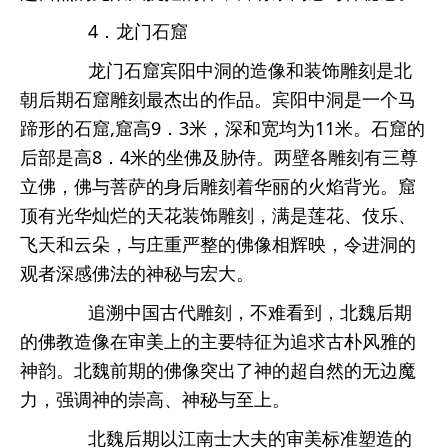
4．龙门石窟
龙门石窟宾阳中洞的造像和装饰雕刻是北
朝后期石窟雕刻最杰出的作品。宾阳中洞是一个马
蹄形的石窟,窟高9．3米，深和宽均为11米。石窟的
后部是高8．4米的坐佛及胁侍。两壁各雕刻有三尊
立佛，佛与菩萨的身后雕刻着华丽的火焰背光。窟
顶有光华灿烂的天花装饰雕刻，满是莲花、伎乐、
飞天和云朵，与庄重严整的佛像相辉映，令进洞的
观者深感佛法的神秘与宏大。
追溯中国古代雕刻，不难看到，北魏后期
的佛教造像在审美上的主要特征为追求古朴风雅的
神韵。北魏前期的佛像突出了神的超自然的无边魔
力，强调神的崇高、神秘与至上。
北魏后期以江南士大夫的审美标准塑造的