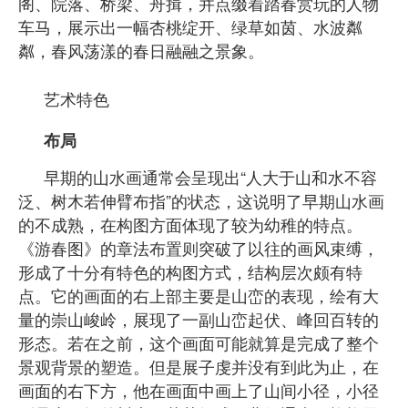
阁、院落、桥梁、舟揖，并点缀着踏春赏玩的人物
车马，展示出一幅杏桃绽开、绿草如茵、水波粼
粼，春风荡漾的春日融融之景象。
艺术特色
布局
早期的山水画通常会呈现出“人大于山和水不容
泛、树木若伸臂布指”的状态，这说明了早期山水画
的不成熟，在构图方面体现了较为幼稚的特点。
《游春图》的章法布置则突破了以往的画风束缚，
形成了十分有特色的构图方式，结构层次颇有特
点。它的画面的右上部主要是山峦的表现，绘有大
量的崇山峻岭，展现了一副山峦起伏、峰回百转的
形态。若在之前，这个画面可能就算是完成了整个
景观背景的塑造。但是展子虔并没有到此为止，在
画面的右下方，他在画面中画上了山间小径，小径