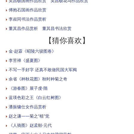
吴昌硕国画作品欣赏 吴昌硕花鸟作品欣赏
傅抱石国画作品欣赏
李叔同书法作品赏析
董其昌作品赏析 董其昌书法欣赏
【猜你喜欢】
金·赵霖《昭陵六骏图卷》
李苦禅《盛夏图》
不写一手好字 还真不敢做民国大军阀
余省《种秋花图》秋时种菊之奇
《游春图》展子虔·隋
蓝瑛色彩之王《白云红树图》
潘振镛仕女作品赏析
赵之谦——菊之“植”觉
《人骑图》赵孟頫·元代