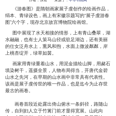
《游春图》是隋朝画家展子虔创作的绘画作品，
绢本、青绿设色，画上有宋徽宗题写的“展子虔游春
图”六个字，现存北京故宫博物院绘画馆。
图中展现了水天相接的情形，上有青山叠翠，湖
水融融，也有士人策马山径或驻足湖边，还有美丽
的仕女泛舟水上，熏风和煦，水面上微波粼粼，岸
上桃杏绽开，绿草如茵。
画家用青绿重着山水，用泥金描绘山脚，用赭石
填染树干，遥摄全景，人物布局得当，开唐代金碧
山水之先河，在早期的山水画中非常具有代表性。
该画是展子虔传世的唯一作品，也是迄今为止存世
最古的画卷。
画卷首段近处露出倚山俯水一条斜径，路随山
传，自到妇人立于竹篱门前才显得宽展。山此向