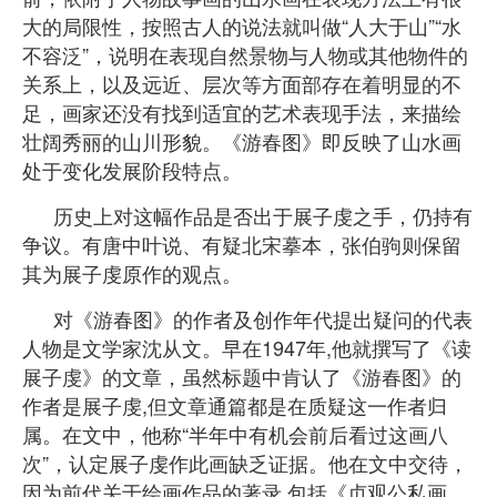
大的局限性，按照古人的说法就叫做“人大于山”“水
不容泛”，说明在表现自然景物与人物或其他物件的
关系上，以及远近、层次等方面部存在着明显的不
足，画家还没有找到适宜的艺术表现手法，来描绘
壮阔秀丽的山川形貌。《游春图》即反映了山水画
处于变化发展阶段特点。
历史上对这幅作品是否出于展子虔之手，仍持有
争议。有唐中叶说、有疑北宋摹本，张伯驹则保留
其为展子虔原作的观点。
对《游春图》的作者及创作年代提出疑问的代表
人物是文学家沈从文。早在1947年,他就撰写了《读
展子虔》的文章，虽然标题中肯认了《游春图》的
作者是展子虔,但文章通篇都是在质疑这一作者归
属。在文中，他称“半年中有机会前后看过这画八
次”，认定展子虔作此画缺乏证据。他在文中交待，
因为前代关于绘画作品的著录,包括《贞观公私画