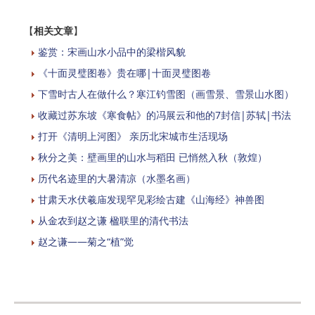
【
相关文章
】
鉴赏：宋画山水小品中的梁楷风貌
《十面灵璧图卷》贵在哪|十面灵璧图卷
下雪时古人在做什么？寒江钓雪图（画雪景、雪景山水图）
收藏过苏东坡《寒食帖》的冯展云和他的7封信|苏轼|书法
打开《清明上河图》 亲历北宋城市生活现场
秋分之美：壁画里的山水与稻田 已悄然入秋（敦煌）
历代名迹里的大暑清凉（水墨名画）
甘肃天水伏羲庙发现罕见彩绘古建《山海经》神兽图
从金农到赵之谦 楹联里的清代书法
赵之谦——菊之“植”觉