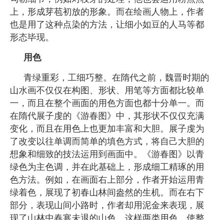
上，形成芽苞初放的形象。而在绘画人物上，作者
也是用了这种点染的方法，让细小如豆的人马等都
形态毕现。
用色
青绿重彩，工细巧整。在隋代之前，魏晋时期的
山水画不仅仅在构图、形状、用笔等方面都比较单
一，而且在整个画面的用色方面也都十分单一。而
在隋代展子虔的《游春图》中，其形状不仅仅充满
变化，而且在用色上也更加丰富和大胆。展子虔为
了改变以往单调而简单的填色方式，将自己大胆的
想象和细致的技法运用到画面中。《游春图》以青
绿色为主色调，并在此基础上，形成细工精琢的用
色方法。例如，在画面右上部分，作者开始运用青
绿着色，展现了初春山林间盎然的生机。而在右下
部分，表现山间小路时，作者却用泥金来表现，展
现了山林中春寒未退的山色。这样两类用色，使整