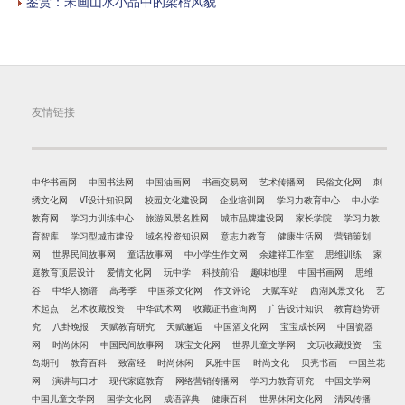
鉴赏：宋画山水小品中的梁楷风貌
友情链接
中华书画网
中国书法网
中国油画网
书画交易网
艺术传播网
民俗文化网
刺
绣文化网
VI设计知识网
校园文化建设网
企业培训网
学习力教育中心
中小学
教育网
学习力训练中心
旅游风景名胜网
城市品牌建设网
家长学院
学习力教
育智库
学习型城市建设
域名投资知识网
意志力教育
健康生活网
营销策划
网
世界民间故事网
童话故事网
中小学生作文网
余建祥工作室
思维训练
家
庭教育顶层设计
爱情文化网
玩中学
科技前沿
趣味地理
中国书画网
思维
谷
中华人物谱
高考季
中国茶文化网
作文评论
天赋车站
西湖风景文化
艺
术起点
艺术收藏投资
中华武术网
收藏证书查询网
广告设计知识
教育趋势研
究
八卦晚报
天赋教育研究
天赋邂逅
中国酒文化网
宝宝成长网
中国瓷器
网
时尚休闲
中国民间故事网
珠宝文化网
世界儿童文学网
文玩收藏投资
宝
岛期刊
教育百科
致富经
时尚休闲
风雅中国
时尚文化
贝壳书画
中国兰花
网
演讲与口才
现代家庭教育
网络营销传播网
学习力教育研究
中国文学网
中国儿童文学网
国学文化网
成语辞典
健康百科
世界休闲文化网
清风传播