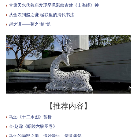
甘肃天水伏羲庙发现罕见彩绘古建《山海经》神
从金农到赵之谦 楹联里的清代书法
赵之谦——菊之“植”觉
【推荐内容】
马远《十二水图》赏析
金·赵霖《昭陵六骏图卷》
马远的局部之美，清妙淡远，诗意盎然