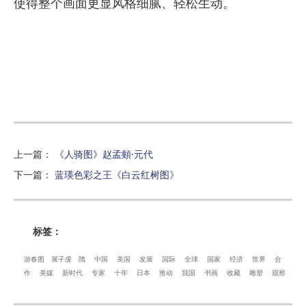
使得整个画面更显风格细腻、轻松生动。
上一篇
：
《人骑图》赵孟頫·元代
下一篇
：
蓝瑛色彩之王《白云红树图》
标签：
游春图
展子虔
隋
中国
美国
发展
国际
全球
国家
经济
世界
合
作
美媒
新时代
专家
十年
日本
推动
我国
书画
收藏
雕塑
观察