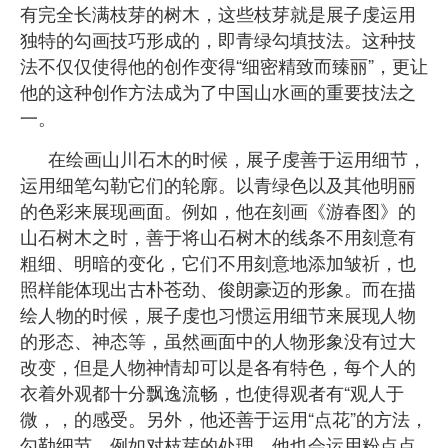
有完全长满枝芽的树木，这些枝芽就是展子虔运用
独特的勾画技巧形成的，即青绿勾填技法。这种技
法不仅仅使得他的创作变得“细密精致而臻丽”，更让
他的这种创作方法成为了中国山水画的重要技法之
一。
在绘画山川石木的时候，展子虔善于运用细节，
运用细笔勾勒它们的轮廓。以青绿色以及其他明丽
的色彩来展现画面。例如，他在刻画《游春图》的
山石树木之时，善于将山石树木的线条不用刻意有
粗细、明暗的变化，它们不用刻意地添加皱祈，也
照样能体现出古朴苍劲、俊朗豪迈的形象。而在描
绘人物的时候，展子虔也习惯运用细节来展现人物
的形态、神态等，虽然画面中的人物形象没有过大
改变，但是人物神情却可以是各有特色，每个人的
衣着外观都十分飘逸流畅，也使得观者有“观人于
微，，的感受。另外，他还善于运用“点花”的方法，
勾勒细节，例如对枝芽的处理，他也会运用粉点点