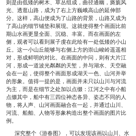
则是由低矮的树木、草丛组成，曲径通幽，旖旎风
光、透逛山路，成为了右上方巍峨高山的延伸部
分。这样，高山便成为了山路的背景，山路又成为
了高山的细节铺垫和展现。这就使得整个画面比前
期山水画更显全面、沉稳、丰富。而在画面的左
侧，观者可以看到展子虔在此绘有一处低矮的小山
丘。这一小山丘能够与右侧上方的崇山峻岭遥遥相
对，形成鲜明的对比。在画面的中问，则有大片江
河，形成一道波光粼粼的天堑，并与湖水、天空融
会在一起，使得整个画面形成湖天一色、山河并举
的形象。值得一提的是，画面并未只以山川与河流
为主，而是在细节之处加以点缀：江河之中有小船
点缀其中，船中有三四位神态各异、姿态不同的人
物，将人声、山河画面融合在一起，并通过山川、
河流、船舶、人物等形象构造出整个画面的图片比
例。
深究整个《游春图》，可以发现该画以山川、水