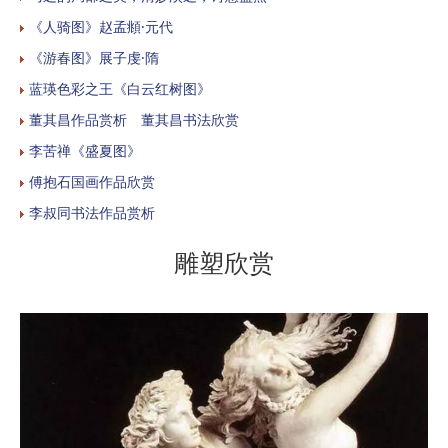
《人骑图》赵孟頫·元代
《游春图》展子虔·隋
蓝瑛色彩之王《白云红树图》
董其昌作品赏析 董其昌书法欣赏
李苦禅《盛夏图》
傅抱石国画作品欣赏
李叔同书法作品赏析
雕塑欣赏