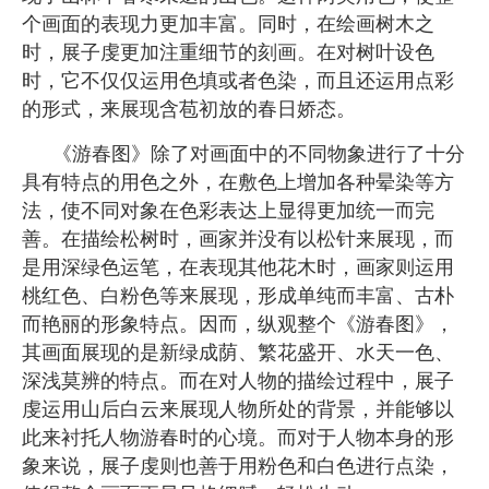
个画面的表现力更加丰富。同时，在绘画树木之
时，展子虔更加注重细节的刻画。在对树叶设色
时，它不仅仅运用色填或者色染，而且还运用点彩
的形式，来展现含苞初放的春日娇态。
《游春图》除了对画面中的不同物象进行了十分
具有特点的用色之外，在敷色上增加各种晕染等方
法，使不同对象在色彩表达上显得更加统一而完
善。在描绘松树时，画家并没有以松针来展现，而
是用深绿色运笔，在表现其他花木时，画家则运用
桃红色、白粉色等来展现，形成单纯而丰富、古朴
而艳丽的形象特点。因而，纵观整个《游春图》，
其画面展现的是新绿成荫、繁花盛开、水天一色、
深浅莫辨的特点。而在对人物的描绘过程中，展子
虔运用山后白云来展现人物所处的背景，并能够以
此来衬托人物游春时的心境。而对于人物本身的形
象来说，展子虔则也善于用粉色和白色进行点染，