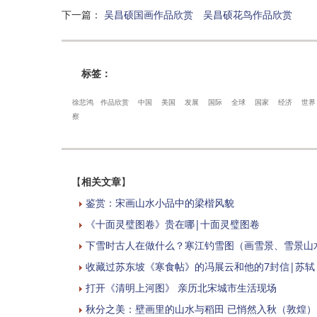
下一篇
：
吴昌硕国画作品欣赏 吴昌硕花鸟作品欣赏
标签：
徐悲鸿
作品欣赏
中国
美国
发展
国际
全球
国家
经济
世界
察
【
相关文章
】
鉴赏：宋画山水小品中的梁楷风貌
《十面灵璧图卷》贵在哪|十面灵璧图卷
下雪时古人在做什么？寒江钓雪图（画雪景、雪景山
收藏过苏东坡《寒食帖》的冯展云和他的7封信|苏轼
打开《清明上河图》 亲历北宋城市生活现场
秋分之美：壁画里的山水与稻田 已悄然入秋（敦煌）