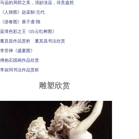
马远的局部之美，清妙淡远，诗意盎然
《人骑图》赵孟頫·元代
《游春图》展子虔·隋
蓝瑛色彩之王《白云红树图》
董其昌作品赏析 董其昌书法欣赏
李苦禅《盛夏图》
傅抱石国画作品欣赏
李叔同书法作品赏析
雕塑欣赏