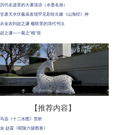
历代名迹里的大暑清凉（水墨名画）
甘肃天水伏羲庙发现罕见彩绘古建《山海经》神
从金农到赵之谦 楹联里的清代书法
赵之谦——菊之“植”觉
【推荐内容】
马远《十二水图》赏析
金·赵霖《昭陵六骏图卷》