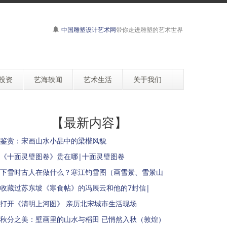
中国雕塑设计艺术网
带你走进雕塑的艺术世界
投资
艺海轶闻
艺术生活
关于我们
【最新内容】
鉴赏：宋画山水小品中的梁楷风貌
《十面灵璧图卷》贵在哪|十面灵璧图卷
下雪时古人在做什么？寒江钓雪图（画雪景、雪景山
收藏过苏东坡《寒食帖》的冯展云和他的7封信|
打开《清明上河图》 亲历北宋城市生活现场
秋分之美：壁画里的山水与稻田 已悄然入秋（敦煌）