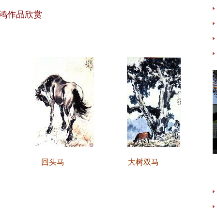
鸿作品欣赏
回头马
大树双马