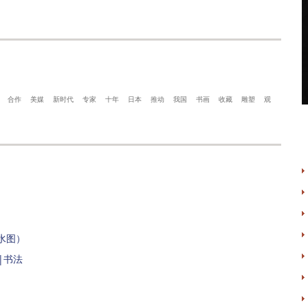
合作
美媒
新时代
专家
十年
日本
推动
我国
书画
收藏
雕塑
观
水图）
|书法