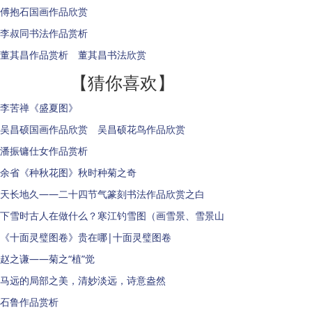
傅抱石国画作品欣赏
李叔同书法作品赏析
董其昌作品赏析 董其昌书法欣赏
【猜你喜欢】
李苦禅《盛夏图》
吴昌硕国画作品欣赏 吴昌硕花鸟作品欣赏
潘振镛仕女作品赏析
余省《种秋花图》秋时种菊之奇
天长地久——二十四节气篆刻书法作品欣赏之白
下雪时古人在做什么？寒江钓雪图（画雪景、雪景山
《十面灵璧图卷》贵在哪|十面灵璧图卷
赵之谦——菊之“植”觉
马远的局部之美，清妙淡远，诗意盎然
石鲁作品赏析