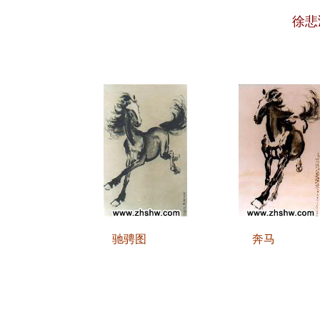
徐悲
驰骋图
奔马