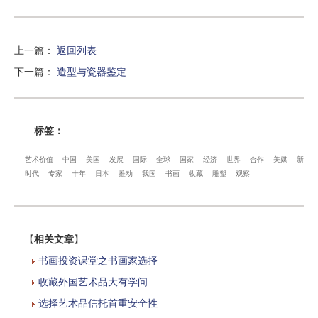
上一篇
：
返回列表
下一篇
：
造型与瓷器鉴定
标签：
艺术价值
中国
美国
发展
国际
全球
国家
经济
世界
合作
美媒
新
时代
专家
十年
日本
推动
我国
书画
收藏
雕塑
观察
【
相关文章
】
书画投资课堂之书画家选择
收藏外国艺术品大有学问
选择艺术品信托首重安全性