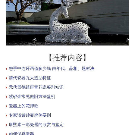
【推荐内容】
您手中连环画值多少钱 由年代、品相、题材决
清代瓷器九大造型特征
元代景德镇窑青花瓷鉴别知识
紫砂壶常见做旧方法鉴别
瓷器上的花押款
专家谈紫砂壶辨伪要则
康熙素三彩瓷器的欣赏与鉴定
如何保存瓷器