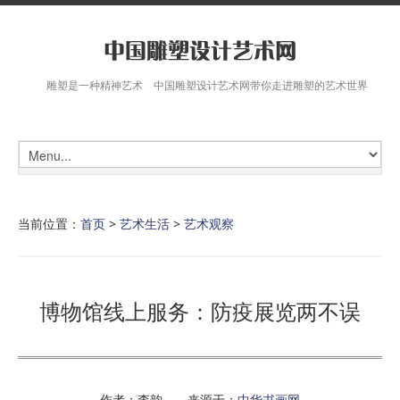
雕塑是一种精神艺术 中国雕塑设计艺术网带你走进雕塑的艺术世界
当前位置：
首页
>
艺术生活
>
艺术观察
博物馆线上服务：防疫展览两不误
作者：李韵 来源于：
中华书画网