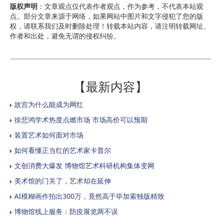
版权声明
：文章观点仅代表作者观点，作为参考，不代表本站观
点。部分文章来源于网络，如果网站中图片和文字侵犯了您的版
权，请联系我们及时删除处理！转载本站内容，请注明转载网址、
作者和出处，避免无谓的侵权纠纷。
【最新内容】
故宫为什么能成为网红
徐悲鸿学术热度点燃市场 市场高价可以预期
装置艺术如何面对市场
如何看懂正当红的艺术家卡普尔
文创消费大爆发 博物馆艺术科研机构集体变网
美术馆的门关了，艺术却在延伸
AI模糊画作拍出300万，竟然高于毕加索独版精致
博物馆线上服务：防疫展览两不误