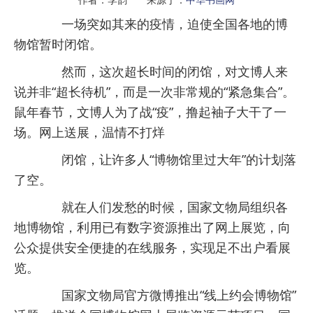
一场突如其来的疫情，迫使全国各地的博
物馆暂时闭馆。
然而，这次超长时间的闭馆，对文博人来
说并非“超长待机”，而是一次非常规的“紧急集合”。
鼠年春节，文博人为了战“疫”，撸起袖子大干了一
场。网上送展，温情不打烊
闭馆，让许多人“博物馆里过大年”的计划落
了空。
就在人们发愁的时候，国家文物局组织各
地博物馆，利用已有数字资源推出了网上展览，向
公众提供安全便捷的在线服务，实现足不出户看展
览。
国家文物局官方微博推出“线上约会博物馆”