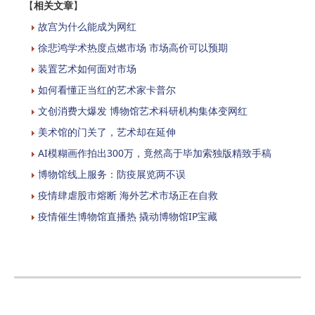
【
相关文章
】
故宫为什么能成为网红
徐悲鸿学术热度点燃市场 市场高价可以预期
装置艺术如何面对市场
如何看懂正当红的艺术家卡普尔
文创消费大爆发 博物馆艺术科研机构集体变网红
美术馆的门关了，艺术却在延伸
AI模糊画作拍出300万，竟然高于毕加索独版精致手稿
博物馆线上服务：防疫展览两不误
疫情肆虐股市熔断 海外艺术市场正在自救
疫情催生博物馆直播热 撬动博物馆IP宝藏