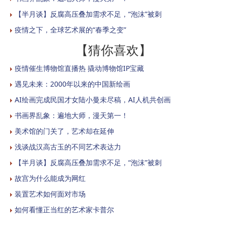
【半月谈】反腐高压叠加需求不足，“泡沫”被刺
疫情之下，全球艺术展的“春季之变”
【猜你喜欢】
疫情催生博物馆直播热 撬动博物馆IP宝藏
遇见未来：2000年以来的中国新绘画
AI绘画完成民国才女陆小曼未尽稿，AI人机共创画
书画界乱象：遍地大师，漫天第一！
美术馆的门关了，艺术却在延伸
浅谈战汉高古玉的不同艺术表达力
【半月谈】反腐高压叠加需求不足，“泡沫”被刺
故宫为什么能成为网红
装置艺术如何面对市场
如何看懂正当红的艺术家卡普尔