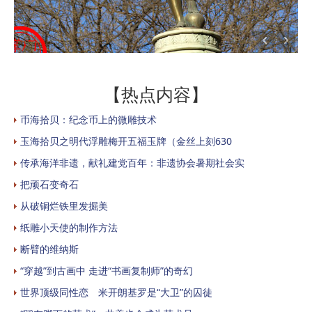
【热点内容】
币海拾贝：纪念币上的微雕技术
玉海拾贝之明代浮雕梅开五福玉牌（金丝上刻630
传承海洋非遗，献礼建党百年：非遗协会暑期社会实
把顽石变奇石
从破铜烂铁里发掘美
纸雕小天使的制作方法
断臂的维纳斯
“穿越”到古画中 走进“书画复制师”的奇幻
世界顶级同性恋 米开朗基罗是“大卫”的囚徒