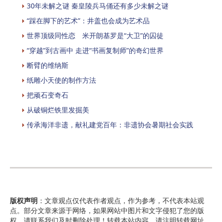
30年未解之谜 秦皇陵兵马俑还有多少未解之谜
“踩在脚下的艺术”：井盖也会成为艺术品
世界顶级同性恋 米开朗基罗是“大卫”的囚徒
“穿越”到古画中 走进“书画复制师”的奇幻世界
断臂的维纳斯
纸雕小天使的制作方法
把顽石变奇石
从破铜烂铁里发掘美
传承海洋非遗，献礼建党百年：非遗协会暑期社会实践
版权声明
：文章观点仅代表作者观点，作为参考，不代表本站观
点。部分文章来源于网络，如果网站中图片和文字侵犯了您的版
权，请联系我们及时删除处理！转载本站内容，请注明转载网址、