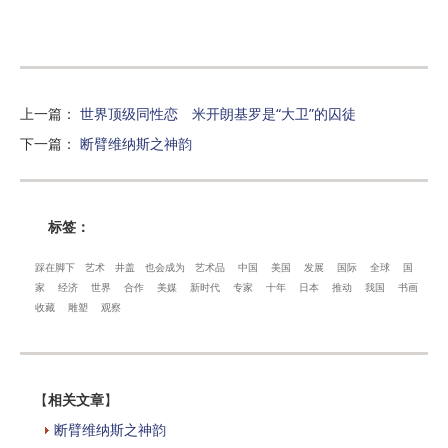
上一篇
：
世界顶级同性恋 米开朗基罗是“大卫”的囚徒
下一篇
：
断臂维纳斯之神韵
标签：
踩在脚下
艺术
井盖
也会成为
艺术品
中国
美国
发展
国际
全球
国
家
经济
世界
合作
美媒
新时代
专家
十年
日本
推动
我国
书画
收藏
雕塑
观察
【
相关文章
】
断臂维纳斯之神韵