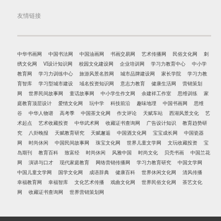
友情链接
中华书画网
中国书法网
中国油画网
书画交易网
艺术传播网
民俗文化网
刺
绣文化网
VI设计知识网
校园文化建设网
企业培训网
学习力教育中心
中小学
教育网
学习力训练中心
旅游风景名胜网
城市品牌建设网
家长学院
学习力教
育智库
学习型城市建设
域名投资知识网
意志力教育
健康生活网
营销策划
网
世界民间故事网
童话故事网
中小学生作文网
余建祥工作室
思维训练
家
庭教育顶层设计
爱情文化网
玩中学
科技前沿
趣味地理
中国书画网
思维
谷
中华人物谱
高考季
中国茶文化网
作文评论
天赋车站
西湖风景文化
艺
术起点
艺术收藏投资
中华武术网
收藏证书查询网
广告设计知识
教育趋势研
究
八卦晚报
天赋教育研究
天赋邂逅
中国酒文化网
宝宝成长网
中国瓷器
网
时尚休闲
中国民间故事网
珠宝文化网
世界儿童文学网
文玩收藏投资
宝
岛期刊
教育百科
致富经
时尚休闲
风雅中国
时尚文化
贝壳书画
中国兰花
网
演讲与口才
现代家庭教育
网络营销传播网
学习力教育研究
中国文学网
中国儿童文学网
国学文化网
成语辞典
健康百科
世界休闲文化网
清风传播
幸福教育网
幸福智库
文化艺术传播
戏曲文化网
世界民俗文化网
茶艺文化
网
收藏证书查询网
世界营销策划网