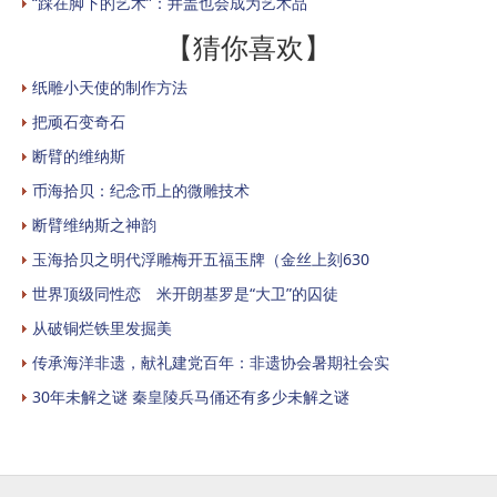
“踩在脚下的艺术”：井盖也会成为艺术品
【猜你喜欢】
纸雕小天使的制作方法
把顽石变奇石
断臂的维纳斯
币海拾贝：纪念币上的微雕技术
断臂维纳斯之神韵
玉海拾贝之明代浮雕梅开五福玉牌（金丝上刻630
世界顶级同性恋 米开朗基罗是“大卫”的囚徒
从破铜烂铁里发掘美
传承海洋非遗，献礼建党百年：非遗协会暑期社会实
30年未解之谜 秦皇陵兵马俑还有多少未解之谜