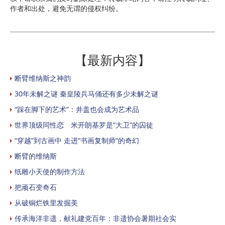
作者和出处，避免无谓的侵权纠纷。
【最新内容】
断臂维纳斯之神韵
30年未解之谜 秦皇陵兵马俑还有多少未解之谜
“踩在脚下的艺术”：井盖也会成为艺术品
世界顶级同性恋 米开朗基罗是“大卫”的囚徒
“穿越”到古画中 走进“书画复制师”的奇幻
断臂的维纳斯
纸雕小天使的制作方法
把顽石变奇石
从破铜烂铁里发掘美
传承海洋非遗，献礼建党百年：非遗协会暑期社会实