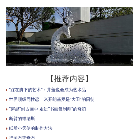
【推荐内容】
“踩在脚下的艺术”：井盖也会成为艺术品
世界顶级同性恋 米开朗基罗是“大卫”的囚徒
“穿越”到古画中 走进“书画复制师”的奇幻
断臂的维纳斯
纸雕小天使的制作方法
把顽石变奇石