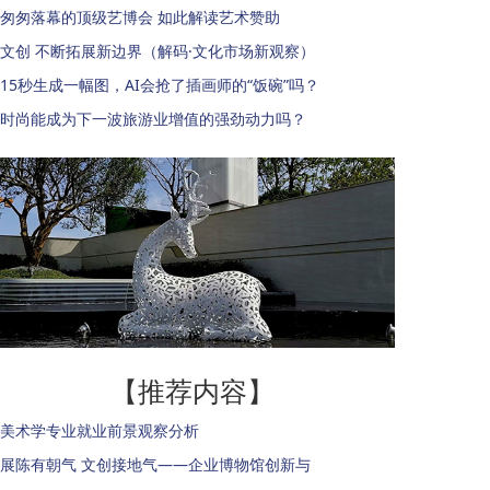
匆匆落幕的顶级艺博会 如此解读艺术赞助
文创 不断拓展新边界（解码·文化市场新观察）
15秒生成一幅图，AI会抢了插画师的“饭碗”吗？
时尚能成为下一波旅游业增值的强劲动力吗？
【推荐内容】
美术学专业就业前景观察分析
展陈有朝气 文创接地气——企业博物馆创新与