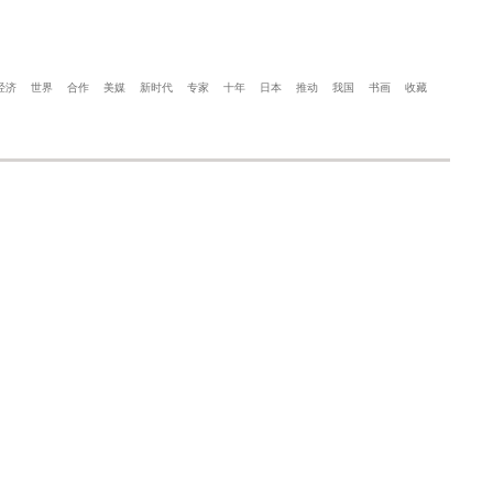
经济
世界
合作
美媒
新时代
专家
十年
日本
推动
我国
书画
收藏