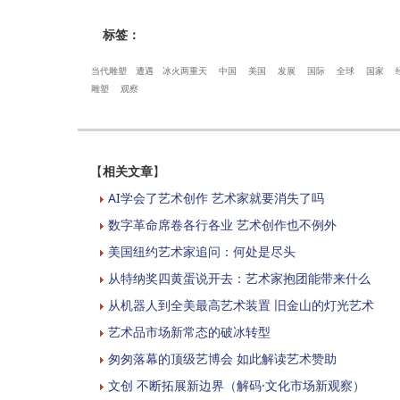
标签：
当代雕塑
遭遇
冰火两重天
中国
美国
发展
国际
全球
国家
雕塑
观察
【
相关文章
】
AI学会了艺术创作 艺术家就要消失了吗
数字革命席卷各行各业 艺术创作也不例外
美国纽约艺术家追问：何处是尽头
从特纳奖四黄蛋说开去：艺术家抱团能带来什么
从机器人到全美最高艺术装置 旧金山的灯光艺术
艺术品市场新常态的破冰转型
匆匆落幕的顶级艺博会 如此解读艺术赞助
文创 不断拓展新边界（解码·文化市场新观察）