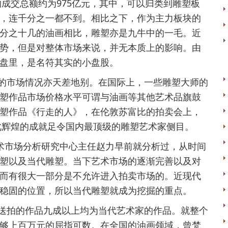
的成交总额约为975亿元，其中，可以归类到雕塑板
，连千分之一都不到。相比之下，作为主力板块的
分之十几的油画相比，雕塑亦是九牛中的一毛。近
势，但是对整体市场来说，并无本质上的影响。由
盘里，是名符其实的小盘股。
市场情况亦天差地别。在国际上，一些雕塑大师的
塑作品市场价格水平可谓与油画等其他艺术品旗鼓
塑作品《行走的人》，在伦敦苏富比的拍卖会上，
如此辉煌的成就足令国内最顶级的雕塑艺术家侧目。
术市场分析研究中心主任赵力早前就分析过，从时间
塑以及当代雕塑。当下艺术市场的逐渐完善以及对
而有很大一部分是不允许进入拍卖市场的。近现代
稳固的位置，所以当代雕塑就成为挖掘的重点。
拍的作品九成以上均为当代艺术家的作品。就整个
够上百万元的屈指可数。在全国的油画领域，曾梵