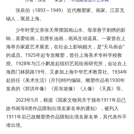
张辰伯（1893～1949） 近代雕塑家、画家。江苏无
锡人，寓居上海。
少年时受父亲张天帚擅国画山水、母亲善于刺绣的影
响，喜爱绘画，后擅长油画，画风生动逼真。一家曾在上
海举办家庭艺术展览，在社会上影响颇大，是“天马画会”
的成员。1925年起专攻雕塑，曾任上海美术专科学校教
授。1928年与江小鹣发起组织艺苑绘画研究所，会址在上
海西门林荫路19号。又参加上海中华艺术教育社。1934年
起担任《美术生活》(月刊)特约编辑。雕塑作品有1930年
发表的《郑洪年像》《苏东坡像》《人像》《天真》等。
2023年5月，根据《国家文物局关于颁布1911年后已
故书画等8类作品限制出境名家名单的通知》，被列入
1911年后已故雕塑类作品限制出境名家名单，其代表作不
准出境。