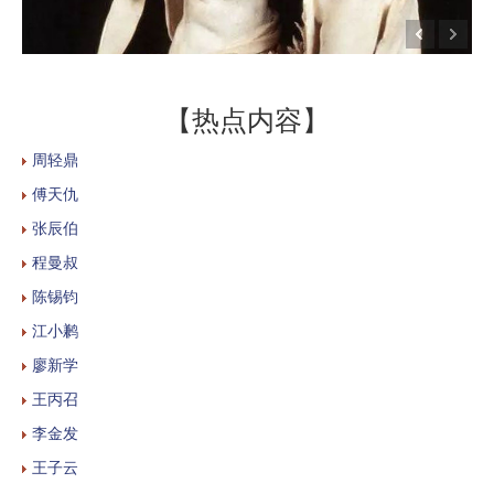
【热点内容】
周轻鼎
傅天仇
张辰伯
程曼叔
陈锡钧
江小鹣
廖新学
王丙召
李金发
王子云