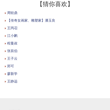
【猜你喜欢】
周轻鼎
【传奇女画家、雕塑家】潘玉良
王丙召
江小鹣
程曼叔
张辰伯
王子云
郑可
廖新学
王静远