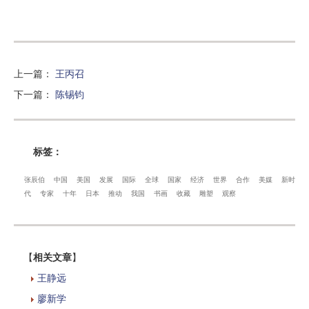
上一篇
：
王丙召
下一篇
：
陈锡钧
标签：
张辰伯
中国
美国
发展
国际
全球
国家
经济
世界
合作
美媒
新时
代
专家
十年
日本
推动
我国
书画
收藏
雕塑
观察
【
相关文章
】
王静远
廖新学