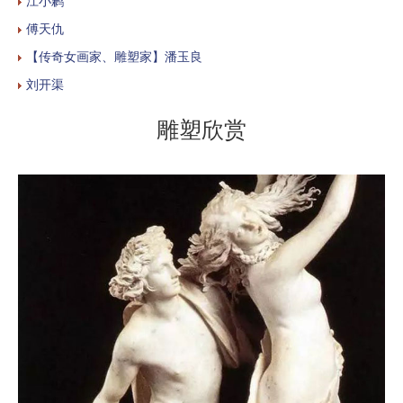
江小鹣
傅天仇
【传奇女画家、雕塑家】潘玉良
刘开渠
雕塑欣赏