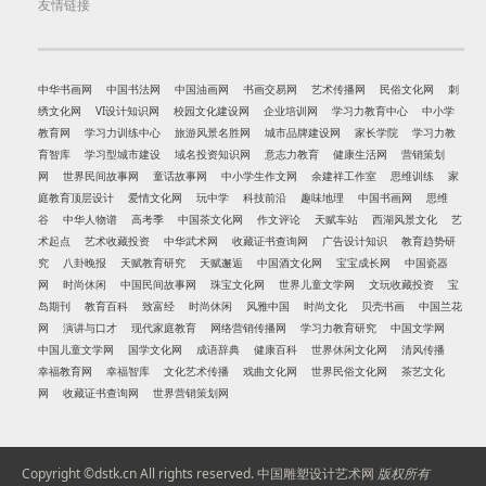
友情链接
中华书画网
中国书法网
中国油画网
书画交易网
艺术传播网
民俗文化网
刺
绣文化网
VI设计知识网
校园文化建设网
企业培训网
学习力教育中心
中小学
教育网
学习力训练中心
旅游风景名胜网
城市品牌建设网
家长学院
学习力教
育智库
学习型城市建设
域名投资知识网
意志力教育
健康生活网
营销策划
网
世界民间故事网
童话故事网
中小学生作文网
余建祥工作室
思维训练
家
庭教育顶层设计
爱情文化网
玩中学
科技前沿
趣味地理
中国书画网
思维
谷
中华人物谱
高考季
中国茶文化网
作文评论
天赋车站
西湖风景文化
艺
术起点
艺术收藏投资
中华武术网
收藏证书查询网
广告设计知识
教育趋势研
究
八卦晚报
天赋教育研究
天赋邂逅
中国酒文化网
宝宝成长网
中国瓷器
网
时尚休闲
中国民间故事网
珠宝文化网
世界儿童文学网
文玩收藏投资
宝
岛期刊
教育百科
致富经
时尚休闲
风雅中国
时尚文化
贝壳书画
中国兰花
网
演讲与口才
现代家庭教育
网络营销传播网
学习力教育研究
中国文学网
中国儿童文学网
国学文化网
成语辞典
健康百科
世界休闲文化网
清风传播
幸福教育网
幸福智库
文化艺术传播
戏曲文化网
世界民俗文化网
茶艺文化
网
收藏证书查询网
世界营销策划网
Copyright ©dstk.cn All rights reserved.
中国雕塑设计艺术网
版权所有