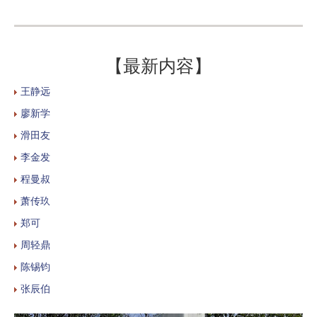
【最新内容】
王静远
廖新学
滑田友
李金发
程曼叔
萧传玖
郑可
周轻鼎
陈锡钧
张辰伯