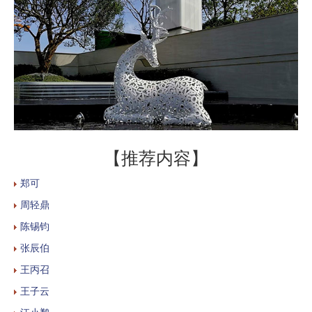
【推荐内容】
郑可
周轻鼎
陈锡钧
张辰伯
王丙召
王子云