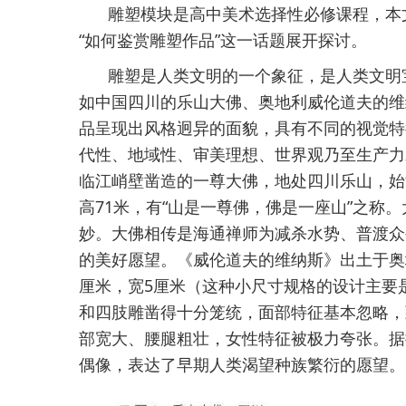
雕塑模块是高中美术选择性必修课程，本
“如何鉴赏雕塑作品”这一话题展开探讨。
雕塑是人类文明的一个象征，是人类文明
如中国四川的乐山大佛、奥地利威伦道夫的维
品呈现出风格迥异的面貌，具有不同的视觉特
代性、地域性、审美理想、世界观乃至生产力
临江峭壁凿造的一尊大佛，地处四川乐山，始
高71米，有“山是一尊佛，佛是一座山”之称
妙。大佛相传是海通禅师为减杀水势、普渡众
的美好愿望。《威伦道夫的维纳斯》出土于奥地
厘米，宽5厘米（这种小尺寸规格的设计主要
和四肢雕凿得十分笼统，面部特征基本忽略，
部宽大、腰腿粗壮，女性特征被极力夸张。据
偶像，表达了早期人类渴望种族繁衍的愿望。