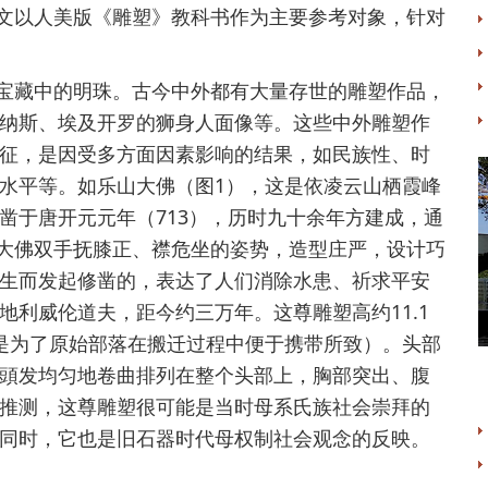
文以人美版《雕塑》教科书作为主要参考对象，针对
宝藏中的明珠。古今中外都有大量存世的雕塑作品，
纳斯、埃及开罗的狮身人面像等。这些中外雕塑作
征，是因受多方面因素影响的结果，如民族性、时
水平等。如乐山大佛（图1），这是依凌云山栖霞峰
凿于唐开元元年（713），历时九十余年方建成，通
。大佛双手抚膝正、襟危坐的姿势，造型庄严，设计巧
生而发起修凿的，表达了人们消除水患、祈求平安
利威伦道夫，距今约三万年。这尊雕塑高约11.1
是为了原始部落在搬迁过程中便于携带所致）。头部
頭发均匀地卷曲排列在整个头部上，胸部突出、腹
推测，这尊雕塑很可能是当时母系氏族社会崇拜的
同时，它也是旧石器时代母权制社会观念的反映。