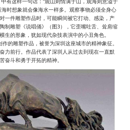
》中有这样一句话：“观山则情满于山，观海则意溢于
看海时想象就会像海水一样多。观察事物必须全身心
对一件雕塑作品时，可能瞬间被它打动、感染，产
陶制雕塑《说唱俑》（图3），它歪嘴吐舌、耸肩缩
横生的形象，犹如现代杂技表演中的小丑角色。
创作的雕塑作品，被誉为深圳这座城市的精神象征。
奋力前行。作品代表了深圳人从过去到现在一直默
苦奋斗和勇于开拓的精神。