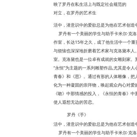
映了罗丹在私生活上与既定社会规范的
对立，在罗丹的艺术生
罗
活中，潜意识中的爱欲总是为他在艺术创造
罗丹有一个美丽的学生与助手卡米尔·克洛
作室，长达15年之久，成了他生活中一个重
与烦恼也深深地折磨着艺术家与克洛黛本人。
室。克洛黛也是一位卓有成就的女雕刻家。
“永恒”为主题的一系列雕塑作品,尤其是令
青春》和《思》。通过有形的人体雕像，把
化为一种凝固的崇拜物，唤起观众内心对爱
《吻》中那情感的投入，《永恒的青春》中
使人遐想无边的苦恋。
罗丹《手》
活中，潜意识中的爱欲总是为他在艺术创造
罗丹有一个美丽的学生与助手卡米尔·克洛