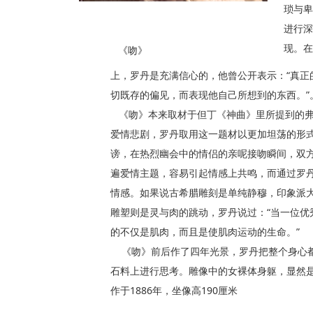
琐与卑
进行深
现。在
《吻》
上，罗丹是充满信心的，他曾公开表示：“真正
切既存的偏见，而表现他自己所想到的东西。”
《吻》本来取材于但丁《神曲》里所提到的弗
爱情悲剧，罗丹取用这一题材以更加坦荡的形
谤，在热烈幽会中的情侣的亲呢接吻瞬间，双
遍爱情主题，容易引起情感上共鸣，而通过罗
情感。如果说古希腊雕刻是单纯静穆，印象派
雕塑则是灵与肉的跳动，罗丹说过：“当一位优
的不仅是肌肉，而且是使肌肉运动的生命。”
《吻》前后作了四年光景，罗丹把整个身心都
石料上进行思考。雕像中的女裸体身躯，显然
作于1886年，坐像高190厘米