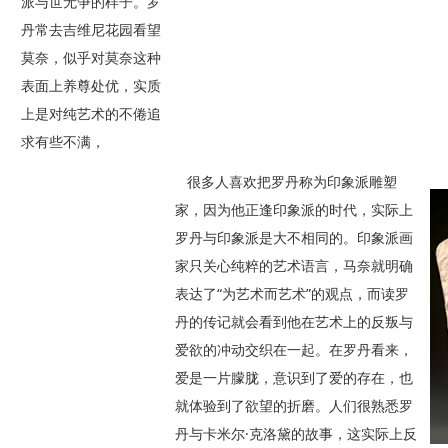
派与世无争的样子。罗
丹常去吉维尼花园看望
莫奈，似乎对莫奈这种
表面上养尊处优，实质
上是对纯艺术的不倦追
求有些不满，
很多人喜欢把罗丹称为印象派雕塑
家，因为他正逢印象派的时代，实际上
罗丹与印象派是大不相同的。印象派画
家只关心纯粹的艺术语言，马奈就明确
表达了“为艺术而艺术”的观点，而读罗
丹的传记就会看到他在艺术上的反叛与
爱欲的冲动交织在一起。在罗丹看来，
爱是一片朦胧，意识到了爱的存在，也
就体验到了欲望的折磨。人们很熟悉罗
丹与卡米尔·克洛黛的故事，这实际上反