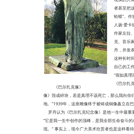
者甚至把
蛤蟆”。
人扬·爱
作家左拉
克、音乐
丹，并发
这种长时
自己的工
“假如真
《巴尔扎
《巴尔扎克像》
像》毁成碎块，若是真理不该死亡，那么我向你
地。”1939年，这座雕像终于被铸成铜像矗立在
罗丹认为《巴尔扎克纪念像》是他一生中最重
“它是我一生中创作的顶峰，是我全部生命奋斗的
现。” 事实上，现今广大美术欣赏者也是这样看