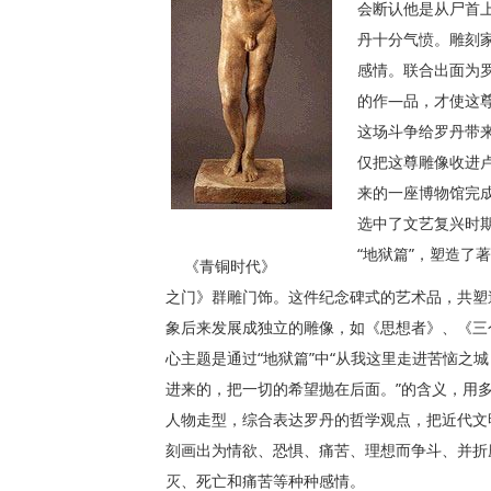
会断认他是从尸首
丹十分气愤。雕刻
感情。联合出面为
的作—品，才使这
这场斗争给罗丹带
仅把这尊雕像收进
来的一座博物馆完
选中了文艺复兴时
“地狱篇”，塑造了
《青铜时代》
之门》群雕门饰。这件纪念碑式的艺术品，共塑
象后来发展成独立的雕像，如《思想者》、《三
心主题是通过“地狱篇”中“从我这里走进苦恼之
进来的，把一切的希望抛在后面。”的含义，用
人物走型，综合表达罗丹的哲学观点，把近代文
刻画出为情欲、恐惧、痛苦、理想而争斗、并折
灭、死亡和痛苦等种种感情。