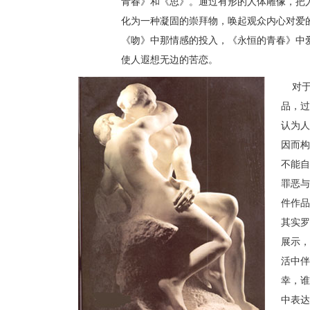
青春》和《思》。通过有形的人体雕像，把
化为一种凝固的崇拜物，唤起观众内心对爱
《吻》中那情感的投入，《永恒的青春》中
使人遐想无边的苦恋。
对于
品，过
认为人
因而构
不能自
罪恶与
件作品
其实罗
展示，
活中伴
幸，谁
中表达