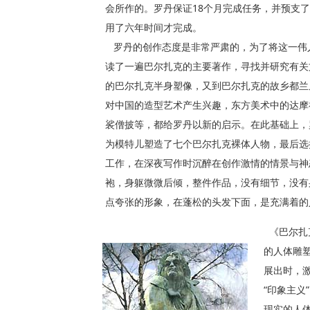
会所作的。罗丹保证18个月完成任务，并预支了1
用了六年时间才完成。
罗丹的创作态度是非常严肃的，为了将这一伟
读了一遍巴尔扎克的主要著作，寻找并研究有关
的巴尔扎克半身塑像，又到巴尔扎克的故乡都兰
对中国的造型艺术产生兴趣，东方美术中的达摩
裟僧披等，都给罗丹以新的启示。在此基础上，
为模特儿塑造了七个巴尔扎克裸体人物，最后选
工作，在深夜写作时沉醉在创作激情的情景与神
袍，身躯微微后倾，整件作品，没有细节，没有
点夸张的形象，在蓬松的头发下面，是充满着
《巴尔扎
的人体雕塑
展出时，
“印象主义
现实的人