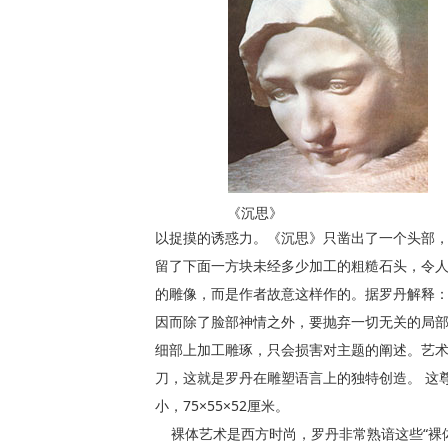
《沉思》
以捉摸的诱惑力。《沉思》只凿出了一个头部
留了下面一方块未经多少加工的粗糙石头，令
的雕像，而是作者故意这样作的。据罗丹解释：
因而除了脸部神情之外，要抛弃一切无关的局
细部上加工雕琢，只会损害对主题的阐述。艺
刀，这就是罗丹在雕塑语言上的独特创造。 这尊
小，75×55×52厘米。
裸体艺术是西方时尚，罗丹非常熟谙这些“裸体