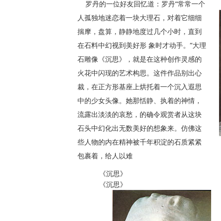
罗丹的一位好友回忆道：罗丹“常常一个
人孤独地迷恋着一块大理石，对着它细细
揣摩，盘算，静静地度过几个小时，直到
在石料中幻视到美好形 象时才动手。”大理
石雕像《沉思》，就是在这种创作灵感的
火花中闪现的艺术构思。这件作品别出心
裁，在正方形基座上烘托着一个沉入遐思
中的少女头像。她那恬静、执着的神情，
流露出淡淡的哀愁，的确令观赏者从这块
石头中幻化出无数美好的想象来。仿佛这
些人物的内在精神被千年积淀的石质紧紧
包裹着，给人以难
《
《沉思》
《沉思》