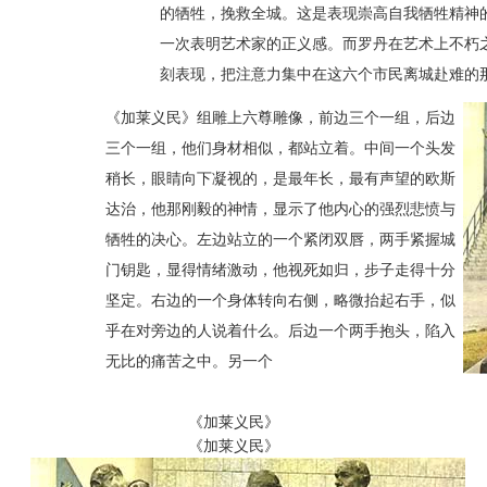
的牺牲，挽救全城。这是表现崇高自我牺牲精神
一次表明艺术家的正义感。而罗丹在艺术上不朽
刻表现，把注意力集中在这六个市民离城赴难的
《加莱义民》组雕上六尊雕像，前边三个一组，后边
三个一组，他们身材相似，都站立着。中间一个头发
稍长，眼睛向下凝视的，是最年长，最有声望的欧斯
达治，他那刚毅的神情，显示了他内心的强烈悲愤与
牺牲的决心。左边站立的一个紧闭双唇，两手紧握城
门钥匙，显得情绪激动，他视死如归，步子走得十分
坚定。右边的一个身体转向右侧，略微抬起右手，似
乎在对旁边的人说着什么。后边一个两手抱头，陷入
无比的痛苦之中。另一个
《加莱义民》
《加莱义民》