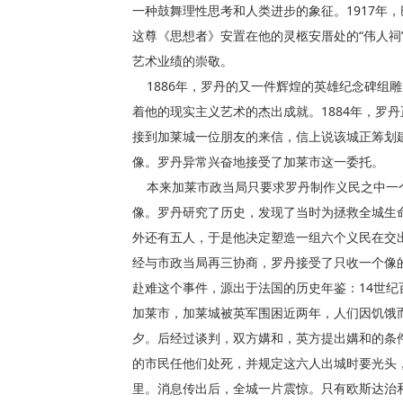
一种鼓舞理性思考和人类进步的象征。1917年
这尊《思想者》安置在他的灵柩安厝处的“伟人祠
艺术业绩的崇敬。
1886年，罗丹的又一件辉煌的英雄纪念碑组
着他的现实主义艺术的杰出成就。1884年，罗
接到加莱城一位朋友的来信，信上说该城正筹划
像。罗丹异常兴奋地接受了加莱市这一委托。
本来加莱市政当局只要求罗丹制作义民之中一个
像。罗丹研究了历史，发现了当时为拯救全城生
外还有五人，于是他决定塑造一组六个义民在交
经与市政当局再三协商，罗丹接受了只收一个像
赴难这个事件，源出于法国的历史年鉴：14世纪
加莱市，加莱城被英军围困近两年，人们因饥饿
夕。后经过谈判，双方媾和，英方提出媾和的条
的市民任他们处死，并规定这六人出城时要光头
里。消息传出后，全城一片震惊。只有欧斯达治