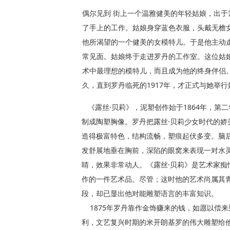
偶尔见到 街上一个温雅健美的年轻姑娘，出
了手上的工作。姑娘身穿蓝色衣服，头戴无檐
他所渴望的一个健美的女模特儿。于是他主动
常见面。姑娘终于走进罗丹的工作室。这位姑
术中最理想的模特儿，而且成为他的终身伴侣。
久，直到罗丹临死的1917年，才正式与她举行
《露丝·贝莉》，泥塑创作始于1864年，第二
制成陶塑胸像。罗丹把露丝·贝莉少女时代的娇
造得极富特色，结构流畅，塑痕起伏多变。脑
发舒展地垂在胸前，深陷的眼窝来表现一对水
睛，效果非常动人。《露丝·贝莉》是艺术家痴
作的一件艺术品。尽管；这时他的艺术尚属其
段，却已显出他对能雕塑语言的丰富知识。
1875年罗丹靠作金饰赚来的钱，如愿以偿来
利，文艺复兴时期的米开朗基罗的伟大雕塑给