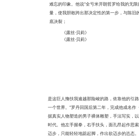
难忘的印象。他说“全亏米开朗哲罗给我的无限
量，使我胆敢跨出那决定性的第一步，与陈旧
底决裂；
《露丝·贝莉》
《露丝·贝莉》
是这巨人搀扶我逾越那险峻的路，依靠他的引路
一个世界。”罗丹回国后第二年，完成他成名作《
据真实人物塑造的男子裸体雕塑，手法写实，以
时代。他左手握拳，右手扶头，面孔昂起作思索
迈步，只能轻轻地踮起脚，作出欲迈步的恣态。