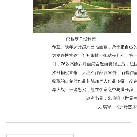
巴黎罗丹博物馆
作室。晚年罗丹感到已临垂暮，急于把自己
为罗丹博物馆，谁知事情一拖就是几年，第一次
日，76岁高龄罗丹重病昏迷而复醒之后，法
罗丹捐献青铜、大理石作品各56件，石膏作品1
收藏的古希腊作品和德加等人作品多幅，改
界大战，环境恶劣，他在饥寒之中与世长辞
参考书目：朱伯唯《世界美术名
沈 琪译 《罗丹艺术