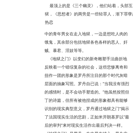
最顶上的是《三个幽灵》，他们站着，头部互
狱，《思想者》的两旁是一些轻罪人，渐下罪孽
热恋
中的青年男女在走入地狱，一边是想吃人肉的
饿鬼，其余部分包括地狱各色各样的恶人、奸
贼、暴君、淫妓等等。
《地狱之门》以变幻的新奇雕塑手法曲折地
反映着一个错综复杂的社会，这些悲惨离奇和
扭作一团的形象是罗丹所注目的那个时代灰暗
层面的抽象写照。罗丹自已说：“当我没有强烈
的感情时，是不会动手塑造的。”他虽然按照但
丁的诗篇，但所有被他捏成的形象都具有能够
识别的现实典型意义，罗丹通过地狱之门“揭示
了法国现实生活的悲剧，正如米开朗基罗以”最
后的审判“来对现实生活作出最后判决一样。