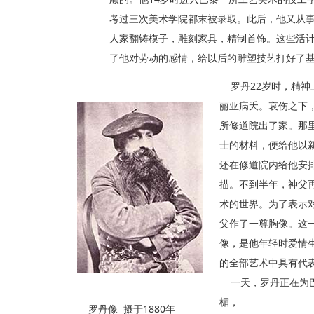
考过三次美术学院都末被录取。此后，他又从
人家翻铸模子，雕刻家具，精制首饰。这些活
了他对劳动的感情，给以后的雕塑技艺打好了
罗丹22岁时，精神
丽亚病夭。哀伤之下
所修道院出了家。那
士的材料，便给他以
还在修道院内给他安
描。不到半年，神父
术的世界。为了表示
父作了一尊胸像。这一
像，是他年轻时爱情
的全部艺术中具有代
一天，罗丹正在为巴
楣，
罗丹像 摄于1880年