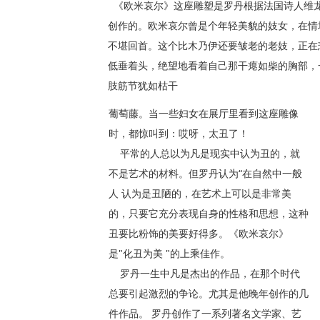
《欧米哀尔》这座雕塑是罗丹根据法国诗人维
创作的。欧米哀尔曾是个年轻美貌的妓女，在情
不堪回首。这个比木乃伊还要皱老的老妓，正在
低垂着头，绝望地看着自己那干瘪如柴的胸部，
肢筋节犹如枯干
葡萄藤。当一些妇女在展厅里看到这座雕像
时，都惊叫到：哎呀，太丑了！
平常的人总以为凡是现实中认为丑的，就
不是艺术的材料。但罗丹认为“在自然中一般
人 认为是丑陋的，在艺术上可以是非常美
的，只要它充分表现自身的性格和思想，这种
丑要比粉饰的美要好得多。《欧米哀尔》
是"化丑为美 "的上乘佳作。
罗丹一生中凡是杰出的作品，在那个时代
总要引起激烈的争论。尤其是他晚年创作的几
件作品。 罗丹创作了一系列著名文学家、艺