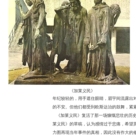
《加莱义民》
年纪较轻的，用手遮住眼睛，眉宇间流露出
的不安。但他们都受到欧斯达治的鼓舞，紧
《加莱义民》复活了那一场慷慨悲壮的历史
莱义民》的草稿，认为感情过于悲痛，希望
力图再现当年事件的真相，因此没有作大的修