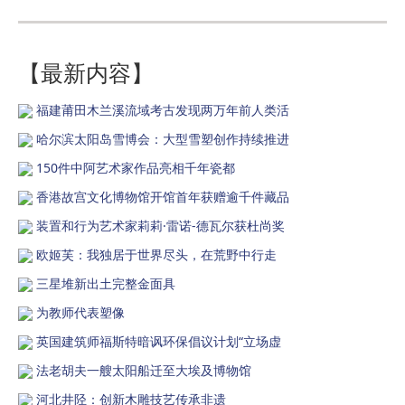
【最新内容】
福建莆田木兰溪流域考古发现两万年前人类活
哈尔滨太阳岛雪博会：大型雪塑创作持续推进
150件中阿艺术家作品亮相千年瓷都
香港故宫文化博物馆开馆首年获赠逾千件藏品
装置和行为艺术家莉莉·雷诺-德瓦尔获杜尚奖
欧姬芙：我独居于世界尽头，在荒野中行走
三星堆新出土完整金面具
为教师代表塑像
英国建筑师福斯特暗讽环保倡议计划“立场虚
法老胡夫一艘太阳船迁至大埃及博物馆
河北井陉：创新木雕技艺传承非遗