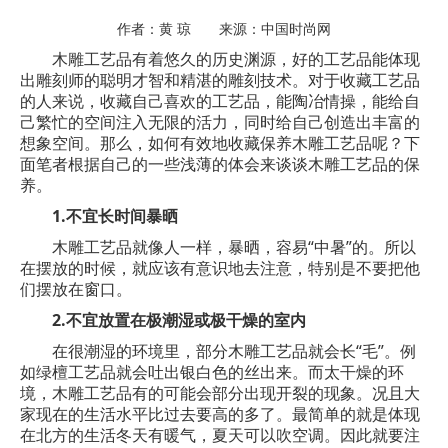
作者：黄 琼 来源：中国时尚网
木雕工艺品有着悠久的历史渊源，好的工艺品能体现
出雕刻师的聪明才智和精湛的雕刻技术。对于收藏工艺品
的人来说，收藏自己喜欢的工艺品，能陶冶情操，能给自
己繁忙的空间注入无限的活力，同时给自己创造出丰富的
想象空间。那么，如何有效地收藏保养木雕工艺品呢？下
面笔者根据自己的一些浅薄的体会来谈谈木雕工艺品的保
养。
1.不宜长时间暴晒
木雕工艺品就像人一样，暴晒，容易“中暑”的。所以
在摆放的时候，就应该有意识地去注意，特别是不要把他
们摆放在窗口。
2.不宜放置在极潮湿或极干燥的室内
在很潮湿的环境里，部分木雕工艺品就会长“毛”。例
如绿檀工艺品就会吐出银白色的丝出来。而太干燥的环
境，木雕工艺品有的可能会部分出现开裂的现象。况且大
家现在的生活水平比过去要高的多了。最简单的就是体现
在北方的生活冬天有暖气，夏天可以吹空调。因此就要注