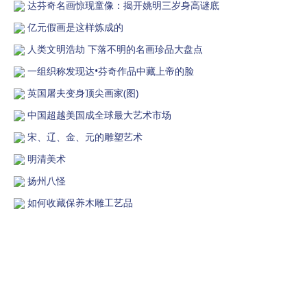
达芬奇名画惊现童像：揭开姚明三岁身高谜底
亿元假画是这样炼成的
人类文明浩劫 下落不明的名画珍品大盘点
一组织称发现达•芬奇作品中藏上帝的脸
英国屠夫变身顶尖画家(图)
中国超越美国成全球最大艺术市场
宋、辽、金、元的雕塑艺术
明清美术
扬州八怪
如何收藏保养木雕工艺品