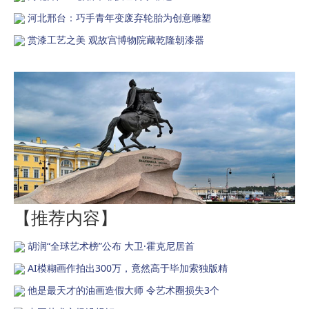
河北邢台：巧手青年变废弃轮胎为创意雕塑
赏漆工艺之美 观故宫博物院藏乾隆朝漆器
【推荐内容】
胡润“全球艺术榜”公布 大卫·霍克尼居首
AI模糊画作拍出300万，竟然高于毕加索独版精
他是最天才的油画造假大师 令艺术圈损失3个