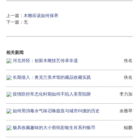
上一篇：
木雕应该如何保养
下一篇：无
相关新闻
河北井陉：创新木雕技艺传承非遗
佚名
长期借入：奥克兰美术馆的藏品收藏实践
佚名
疫情防控常态化时期如何不陷入美育陷阱
李力加
如何用消毒水气味召唤瘟疫与城市纠缠的历史
余雅琴
极具收藏趣味的大小剪纸彩银生肖系列银币
鲲鹏