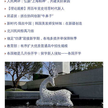
人民网评：弘扬“上海精神”，共建美好家园
【理论观察】用百年党史培育时代新人
郑孟状：抓住协同创新“牛鼻子”
新时代·我在中国｜韩国美发师安钟旭：在新疆创造
北川民间祭禹习俗
做足“功课”迎接新学期，各地多措并举保障秋季
教育部：有序扩大优质普通高中招生规模
各国都是几月份开学：留学新人须知——各国开学