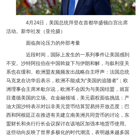
4月24日，美国总统拜登在首都华盛顿白宫出席
活动。
新华社发（亚伦摄）
面临舆论压力的外部考量
近段时间，国际上发生的一系列事件让美国感到
不安。沙特阿拉伯在中国斡旋下与伊朗和解，与叙利亚关
系也在缓和。欧洲盟友频频发出战略自主呼声：法国总统
马克龙在访华后表示，欧洲不能成为“美国的追随者”；欧
洲理事会主席米歇尔说，欧洲不会因为与美国结盟，就盲
目遵循美国的立场。在金融领域，美元霸权面临挑战：产
油大国沙特表示对以非美元货币结算贸易持开放态度；巴
西和阿根廷正在推进有关建立南美洲共同货币的讨论，东
盟财长和央行行长会议探讨在该地区加强本地货币使用。
这些动向反映了世界多极化的时代潮流，表明越来越多国