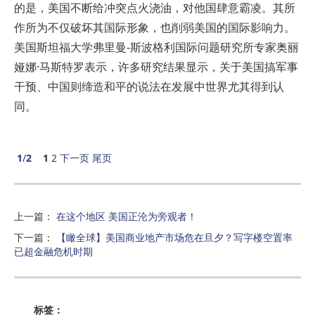
的是，美国不断给冲突点火浇油，对他国肆意霸凌。其所
作所为不仅破坏其国际形象，也削弱美国的国际影响力。
美国斯坦福大学弗里曼-斯波格利国际问题研究所专家奥丽
娅娜·马斯特罗表示，许多研究结果显示，关于美国搞军事
干预、中国则缔造和平的说法在发展中世界尤其得到认
同。
1
/
2
1
2
下一页
尾页
上一篇
：
在这个地区 美国正沦为旁观者！
下一篇
：
【瞰全球】美国商业地产市场危在旦夕？写字楼空置率
已超金融危机时期
标签：