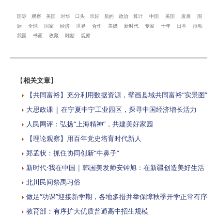
国际
观察
美国
对华
口头
示好
后的
政治
算计
中国
美国
发展
国
际
全球
国家
经济
世界
合作
美媒
新时代
专家
十年
日本
推动
我国
书画
收藏
雕塑
观察
【
相关文章
】
【共同富裕】充分利用数据资源，擘画县域共同富裕“实景图”
大思政课 | 在宁夏中宁工业园区，探寻中国经济增长活力
人民网评：弘扬“上海精神”，共建美好家园
【理论观察】用百年党史培育时代新人
郑孟状：抓住协同创新“牛鼻子”
新时代·我在中国｜韩国美发师安钟旭：在新疆创造美好生活
北川民间祭禹习俗
做足“功课”迎接新学期，各地多措并举保障秋季开学正常有序
教育部：有序扩大优质普通高中招生规模