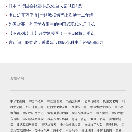
日本举行国会补选 执政党自民党“4胜1负”
港口雄开万里流|十组数据解码上海港十二年蝉
外国政要、外国学者眼中的中国式现代化是什么
【图说·涨芝士】开学返校季！一图Get校园重点
东西问｜滕锦光：香港建设国际创科中心还需何助力
友情链接
中华书画网
中国书法网
中国油画网
书画交易网
艺术传播网
民俗文化网
刺
绣文化网
VI设计知识网
校园文化建设网
企业培训网
学习力教育中心
中小学
教育网
学习力训练中心
旅游风景名胜网
城市品牌建设网
家长学院
学习力教
育智库
学习型城市建设
域名投资知识网
意志力教育
健康生活网
营销策划
网
世界民间故事网
童话故事网
中小学生作文网
余建祥工作室
思维训练
家
庭教育顶层设计
爱情文化网
玩中学
科技前沿
趣味地理
中国书画网
思维