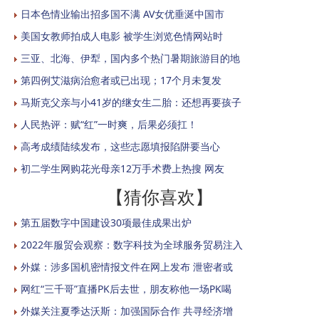
日本色情业输出招多国不满 AV女优垂涎中国市
美国女教师拍成人电影 被学生浏览色情网站时
三亚、北海、伊犁，国内多个热门暑期旅游目的地
第四例艾滋病治愈者或已出现；17个月未复发
马斯克父亲与小41岁的继女生二胎：还想再要孩子
人民热评：赋“红”一时爽，后果必须扛！
高考成绩陆续发布，这些志愿填报陷阱要当心
初二学生网购花光母亲12万手术费上热搜 网友
【猜你喜欢】
第五届数字中国建设30项最佳成果出炉
2022年服贸会观察：数字科技为全球服务贸易注入
外媒：涉多国机密情报文件在网上发布 泄密者或
网红“三千哥”直播PK后去世，朋友称他一场PK喝
外媒关注夏季达沃斯：加强国际合作 共寻经济增