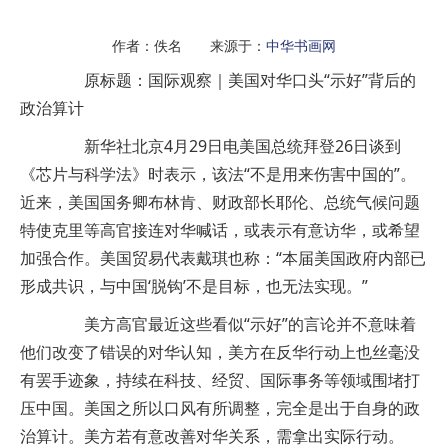
作者：佚名 来源于：
中华书画网
原标题：国际观察｜美国对华口头“示好”背后的
政治算计
新华社北京4月29日电美国总统拜登26日谈到
《芯片与科学法》时表示，该法“不是用来伤害中国的”。
近来，美国国务卿布林肯、财政部长耶伦、总统气候问题
特使克里等高官接连对华喊话，或表示有意访华，或希望
加强合作。美国贸易代表戴琪也称：“本届美国政府内部已
形成共识，与中国‘脱钩’不是目标，也无法实现。”
美方高官最近这些看似“示好”的言论并不意味着
他们改变了错误的对华认知，美方在反华行动上也丝毫没
有罢手迹象，持续在科技、经贸、国际事务等领域围堵打
压中国。美国之所以口风有所调整，完全是出于自身的政
治算计。美方若有意改善对华关系，需拿出实际行动。